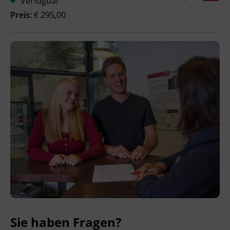
Verfügbar
Preis:
€ 295,00
Ingenieurzertifizierung
BFI Reutte
BFI Schwaz
Sie haben Fragen?