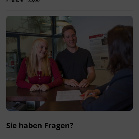
Ingenieurzertifizierung
BFI Reutte
BFI Schwaz
Sie haben Fragen?