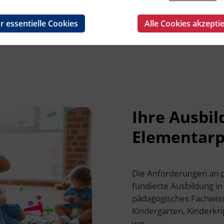
r essentielle Cookies
Alle Cookies akzepti
Ihre Ausbil
Elementarp
Die Anforderungen an p
fundierte Ausbildung i
pädagogisches Fachwisse
Kindergarten, Kinderkr
vor.