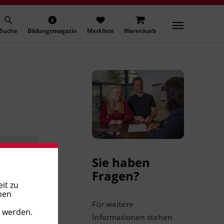
Suche
Bildungsmagazin
Merkliste
Warenkorb
Sie haben
Fragen?
it zu
nen
Für weitere
t werden.
Informationen stehen