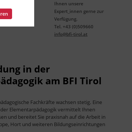
Ihnen unsere
Expert_innen gerne zur
eren
Verfügung.
Tel. +43 (0)509660
info@bfi-tirol.at
dung in der
ädagogik am BFI Tirol
ädagogische Fachkräfte wachsen stetig. Eine
n der Elementarpädagogik vermittelt Ihnen
n und bereitet Sie praxisnah auf die Arbeit in
ippe, Hort und weiteren Bildungseinrichtungen