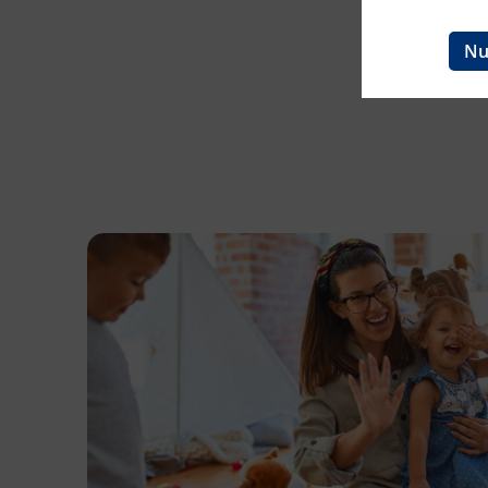
Ingenieurzertifizierung
BFI Reutte
Nu
BFI Schwaz