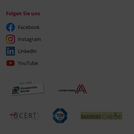
Folgen Sie uns
Facebook
Instagram
LinkedIn
YouTube
Umgesetzt