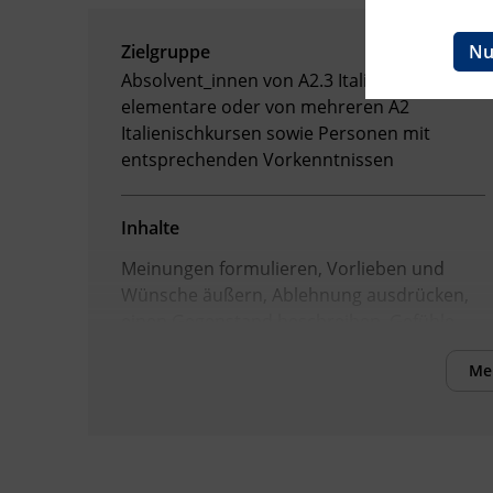
Ingenieurzertifizierung
BFI Reutte
Nu
Zielgruppe
Absolvent_innen von A2.3 Italiano Corso
BFI Schwaz
elementare oder von mehreren A2
Italienischkursen sowie Personen mit
entsprechenden Vorkenntnissen
Inhalte
Meinungen formulieren, Vorlieben und
Wünsche äußern, Ablehnung ausdrücken,
einen Gegenstand beschreiben, Gefühle
und Befindlichkeiten ausdrücken,
Me
argumentieren, eine Statistik
kommentieren, ein Versprechen geben,
Reisebericht, Informationen und
Erkundigungen einholen