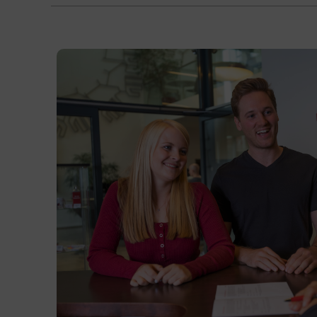
Themen: Lernen, Stadtleben, italienische
Produkte und Marken, digitale Medien,
Lesegewohnheiten, Familie, Feste und
Traditionen, italienische Persönlichkeiten,
Geschichte, Landes- und Kulturkunde
Grammatik: trapassato prossimo,
Pronomen, congiuntivo und die Zeitenfolge
im congiuntivo, die indirekte Rede,
Gerundium, das Passiv, Konditional
Grammatik und Themen werden im Kurs
auf die Bedürfnisse und Wünsche der
Teilnehmenden abgestimmt.
Kursformat
Präsenzunterricht