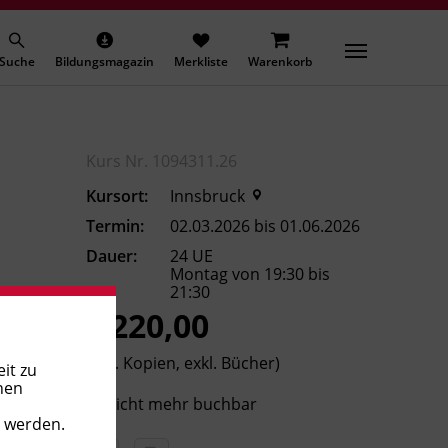
Suche
Bildungsmagazin
Merkliste
Warenkorb
Kurs Nr. 1094311.26
Kursort:
Innsbruck
Termin:
02.03.2026 bis 01.06.2026
Dauer:
24 UE
Montag von 19:30 bis
21:30
€ 220,00
(inkl. Kopien, exkl. Bücher)
it zu
nen
Nicht mehr buchbar
t werden.