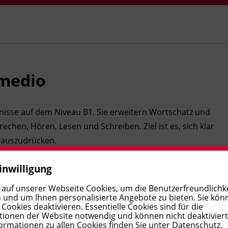
rmedio
ntnisse auf dem Niveau B1. Sie erweitern Wortschatz und
hen, Hören, Lesen und Schreiben. Ziel ist es, sich klar
auszudrücken.
inwilligung
 auf unserer Webseite Cookies, um die Benutzerfreundlichke
 und um Ihnen personalisierte Angebote zu bieten. Sie kön
ookies deaktivieren. Essentielle Cookies sind für die
ionen der Website notwendig und können nicht deaktivier
ormationen zu allen Cookies finden Sie unter
Datenschutz
.