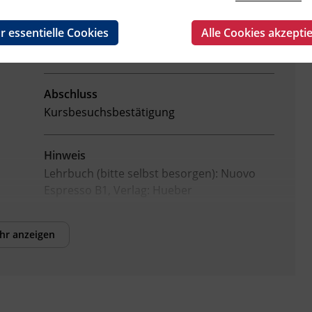
r essentielle Cookies
Alle Cookies akzepti
Leitung
Palma La Licata
Abschluss
Kursbesuchsbestätigung
Hinweis
Lehrbuch (bitte selbst besorgen): Nuovo
Espresso B1, Verlag: Hueber
Veranstaltungsort
hr anzeigen
BFI Tirol Bildungszentrum
Ing.-Etzel-Straße 7
6020 Innsbruck