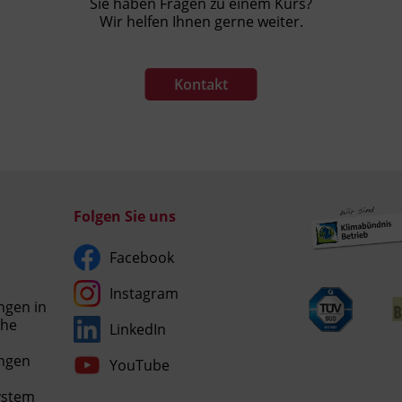
Sie haben Fragen zu einem Kurs?
Wir helfen Ihnen gerne weiter.
Kontakt
Folgen Sie uns
Facebook
Instagram
ngen in
che
LinkedIn
Umgesetzt
ngen
YouTube
mit
esraSoft
ystem