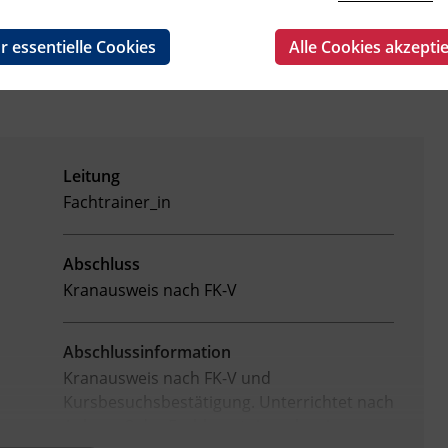
r essentielle Cookies
Alle Cookies akzepti
Leitung
Fachtrainer_in
Abschluss
Kranausweis nach FK-V
Abschlussinformation
Kranausweis nach FK-V und
Kursbesuchsbestätigung.
Unterrichtet nach
Anhang 3 der Fachkenntnisnachweis-