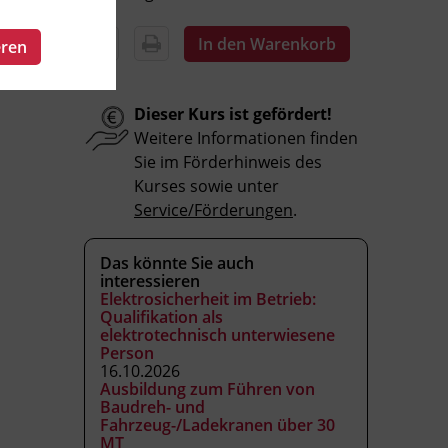
In den Warenkorb
eren
Dieser Kurs ist gefördert!
Weitere Informationen finden
Sie im Förderhinweis des
Kurses sowie unter
Service/Förderungen
.
Das könnte Sie auch
interessieren
Elektrosicherheit im Betrieb:
Qualifikation als
elektrotechnisch unterwiesene
Person
16.10.2026
Ausbildung zum Führen von
Baudreh- und
Fahrzeug-/Ladekranen über 30
MT