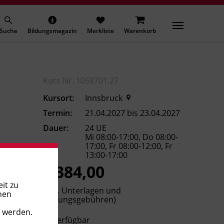
Suche
Bildungsmagazin
Merkliste
Warenkorb
Kurs Nr. 1058701.27
Kursort:
Innsbruck
Termin:
21.04.2027 bis 23.04.2027
Dauer:
24 UE
Mi 08:00-17:00, Do 08:00-
17:00, Fr 08:00-12:00, Fr
13:00-17:00
€ 384,00
it zu
(inkl. Unterlagen und
nen
Prüfungsgebühren)
t werden.
Verfügbar