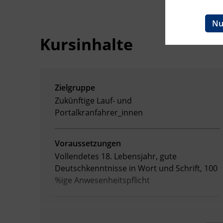
BFI Reutte
Nu
Kursinhalte
BFI Schwaz
Zielgruppe
Zukünftige Lauf- und
Portalkranfahrer_innen
Voraussetzungen
Vollendetes 18. Lebensjahr, gute
Deutschkenntnisse in Wort und Schrift, 100
%ige Anwesenheitspflicht
Inhalte