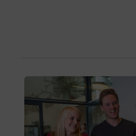
Aufbau, Betrieb und Wartung eines
Lauf- und Portalkranes durchführen
sowie Sondereinsätze einordnen.
Kursformat
Präsenzunterricht
Terminübersicht