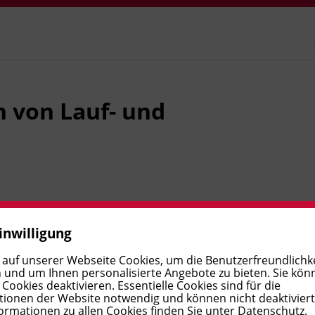
 von Lauf- und
n gesetzlich vorgeschriebener Nachweis erforderlich. In
inwilligung
echnischen und rechtlichen Grundlagen sowie den
 auf unserer Webseite Cookies, um die Benutzerfreundlichke
e schließen mit einer Prüfung ab und erwerben den
 und um Ihnen personalisierte Angebote zu bieten. Sie kön
ookies deaktivieren. Essentielle Cookies sind für die
ionen der Website notwendig und können nicht deaktivier
ormationen zu allen Cookies finden Sie unter
Datenschutz
.