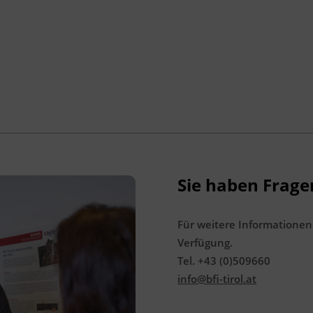
finden Sie unter
www.mein-update.at
Abschlussinformation
BGBl. II Nr. 13/2007 idgF unterrichtet nach
Anhang 3 der Fachkenntnisnachweis-
Verordnung, als ermächtigte
Ausbildungseinrichtung gemäß § 63
ArbeitnehmerInnenschutzgesetz, BGBl. Nr.
450/1994 idgF
Sie haben Frage
Für weitere Informationen
Verfügung.
Tel. +43 (0)509660
info@bfi-tirol.at