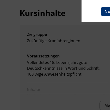
BFI Reutte
Kursinhalte
Nu
BFI Schwaz
Zielgruppe
Zukünftige Kranfahrer_innen
Voraussetzungen
Vollendetes 18. Lebensjahr, gute
Deutschkenntnisse in Wort und Schrift,
100 %ige Anwesenheitspflicht
Inhalte
Nach Abschluss der Ausbildung können die
Teilnehmenden:
Me