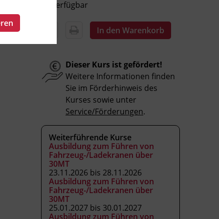
Verfügbar
eren
In den Warenkorb
Dieser Kurs ist gefördert!
Weitere Informationen finden
Sie im Förderhinweis des
Kurses sowie unter
Service/Förderungen
.
Weiterführende Kurse
Ausbildung zum Führen von
Fahrzeug-/Ladekranen über
30MT
23.11.2026 bis 28.11.2026
Ausbildung zum Führen von
Fahrzeug-/Ladekranen über
30MT
25.01.2027 bis 30.01.2027
Ausbildung zum Führen von