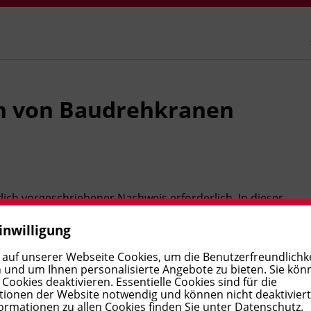
n von Baudrehkranen
lich vorgeschriebener Nachweis erforderlich. In dieser
 Grundlagen, die sicherheitsrelevanten Vorschriften und
inwilligung
 Sie schließen mit einer Prüfung ab und erwerben den
 auf unserer Webseite Cookies, um die Benutzerfreundlichke
 und um Ihnen personalisierte Angebote zu bieten. Sie kön
ookies deaktivieren. Essentielle Cookies sind für die
ionen der Website notwendig und können nicht deaktivier
ormationen zu allen Cookies finden Sie unter
Datenschutz
.