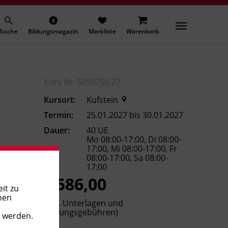
Suche
Bildungsmagazin
Merkliste
Warenkorb
Kurs Nr. 5058750.27
Kursort:
Kufstein
Termin:
25.01.2027 bis 30.01.2027
Dauer:
40 UE
Mo 08:00-17:00, Di 08:00-
17:00, Mi 08:00-17:00, Fr
08:00-17:00, Sa 08:00-
17:00
€ 586,00
it zu
nen
(inkl. Unterlagen und
Prüfungsgebühren)
t werden.