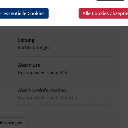
r essentielle Cookies
Alle Cookies akzepti
Leitung
Fachtrainer_in
Abschluss
Kranausweis nach FK-V
Abschlussinformation
Kranausweis nach FK-V und
Kursbesuchsbestätigung.
Unterrichtet nach
Anhang 3 der Fachkenntnisnachweis-
Verordnung (BGBl. II Nr. 13/2007 in der
hr anzeigen
geltenden Fassung) als ermächtigte