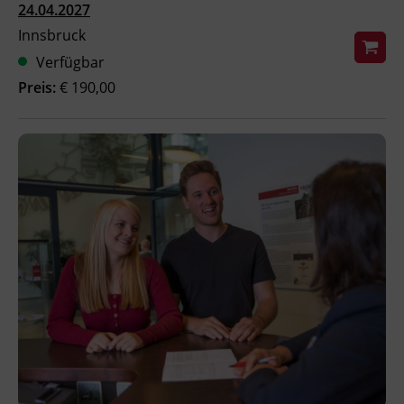
24.04.2027
BFI Reutte
Innsbruck
Verfügbar
BFI Schwaz
Preis:
€ 190,00