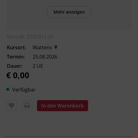
für die Teilnahme, mögliche Förderungen,
Prüfungen, Trainer_innenteam etc.
Mehr anzeigen
Kurs Nr. 2187311.26
Kursformat
Kursort:
Wattens
Präsenzunterricht
Termin:
25.08.2026
Dauer:
2 UE
€ 0,00
Leitung
Fachtrainer_in
Verfügbar
Veranstaltungsort
In den Warenkorb
BFI Tirol Ausbildungszentrum Metall Wattens
Auweg 5
6112 Wattens