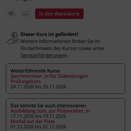
und Auslösewerte kontrollieren.
Kund_innen im Verkaufs- und
In den Warenkorb
Serviceprozess beraten und die
individuellen Skidaten aufnehmen.
Dieser Kurs ist gefördert!
Weitere Informationen finden Sie im
Förderhinweis des Kurses sowie unter
Kursformat
Service/Förderungen
.
Präsenzunterricht
Weiterführende Kurse
Leitung
Sportmonteur_in für Skibindungen -
Prüfungskurs
Fachtrainer_in
24.11.2026 bis 25.11.2026
Abschluss
Das könnte Sie auch interessieren
Kursbesuchsbestätigung
Ausbildung zum_zur Pistenretter_in
17.11.2026 bis 19.11.2026
Notfall auf der Piste
Hinweis
01.12.2026 bis 02.12.2026