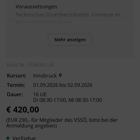
Voraussetzungen
Technisches Grundverständnis, Interesse an
Wintersportausrüstung
Mehr anzeigen
Inhalte
Nach Abschluss des Kurses können die
Teilnehmenden:
Kurs Nr. 1056361.26
Aufbau und Funktion moderner Alpin-
Kursort:
Innsbruck
Skibindungen erklären.
mechanische und elektronische
Termin:
01.09.2026 bis 02.09.2026
Bindungssysteme vergleichen.
Dauer:
16 UE
Skibindungen fachgerecht montieren
Di 08:30-17:00, Mi 08:30-17:00
€ 420,00
und justieren.
die einschlägigen Sicherheitsnormen (z.
(EUR 290,- für Mitglieder des VSSÖ, bitte bei der
B. ISO 11088) sowie Dokumentations-
Anmeldung angeben)
und Haftungspflichten berücksichtigen.
das Bindungseinstellprüfgerät bedienen
Verfügbar