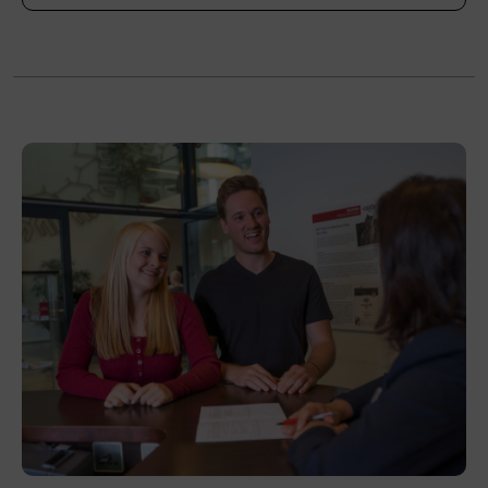
Bitte bringen Sie festes Schuhwerk und, wenn
vorhanden, eigene Skischuhe mit. Auskünfte
erteilt der Verband der Sportartikelerzeuger
und Sportartikelhändler Österreichs (VSSÖ),
akademie@vsso.at
, Tel. +43 662 4687 600.
Veranstaltungsort
BFI Tirol Bildungszentrum
Ing.-Etzel-Straße 7
6020 Innsbruck
Förderhinweis
Das Land Tirol fördert bis zu maximal 30 %
der Kurskosten. Nähere Informationen finden
Sie unter
www.mein-update.at