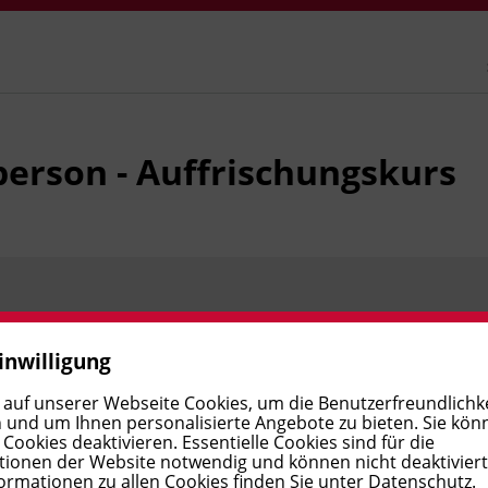
person - Auffrischungskurs
Preis:
€ 230,00
Verfügbar
inwilligung
 auf unserer Webseite Cookies, um die Benutzerfreundlichke
 und um Ihnen personalisierte Angebote zu bieten. Sie kön
Preis:
€ 230,00
Verfügbar
ookies deaktivieren. Essentielle Cookies sind für die
ionen der Website notwendig und können nicht deaktivier
ormationen zu allen Cookies finden Sie unter
Datenschutz
.