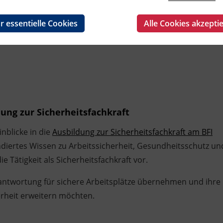
r essentielle Cookies
Alle Cookies akzepti
ung zur Sicherheitsfachkraft
nblicke in die
Ausbildung zur Sicherheitsfachkraft am BFI
undiertes Wissen zu Arbeitssicherheit, Gesundheitsschutz un
e Tätigkeit als Sicherheitsfachkraft vor.
rantwortung für sichere Arbeitsplätze übernehmen und ihre
erheit erweitern möchten.