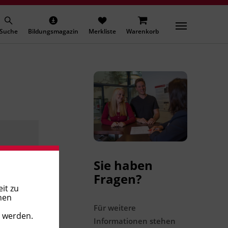
Suche
Bildungsmagazin
Merkliste
Warenkorb
Sie haben
Fragen?
it zu
nen
Für weitere
t werden.
Informationen stehen