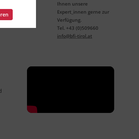
Ihnen unsere
Expert_innen gerne zur
eren
Verfügung.
Tel. +43 (0)509660
info@bfi-tirol.at
d