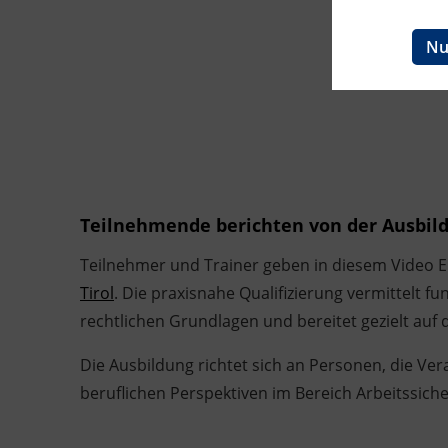
BFI Reutte
Nu
BFI Schwaz
Teilnehmende berichten von der Ausbild
Teilnehmer und Trainer geben in diesem Video Ei
Tirol
. Die praxisnahe Qualifizierung vermittelt f
rechtlichen Grundlagen und bereitet gezielt auf di
Die Ausbildung richtet sich an Personen, die Ve
beruflichen Perspektiven im Bereich Arbeitssich