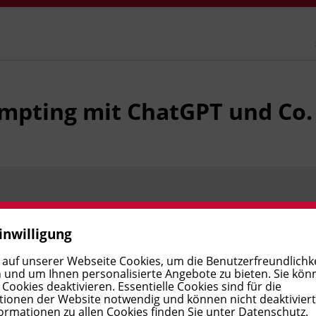
pting mit ChatGPT und Co.
Preis:
€ 298,00
Verfügbar
inwilligung
 auf unserer Webseite Cookies, um die Benutzerfreundlichke
 und um Ihnen personalisierte Angebote zu bieten. Sie kön
Preis:
€ 298,00
Verfügbar
ookies deaktivieren. Essentielle Cookies sind für die
ionen der Website notwendig und können nicht deaktivier
ormationen zu allen Cookies finden Sie unter
Datenschutz
.