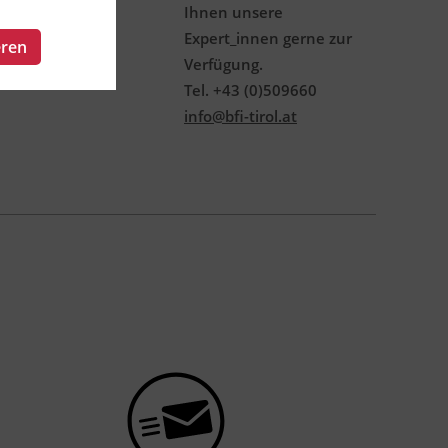
Ihnen unsere
Expert_innen gerne zur
eren
Verfügung.
Tel. +43 (0)509660
info@bfi-tirol.at