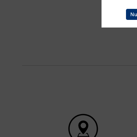
Ingenieurzertifizierung
BFI Reutte
Nu
BFI Schwaz