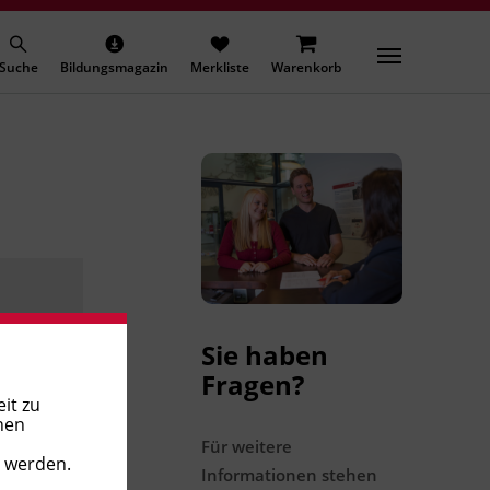
Suche
Bildungsmagazin
Merkliste
Warenkorb
Sie haben
Fragen?
it zu
nen
Für weitere
t werden.
Informationen stehen