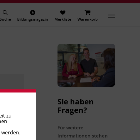
Suche
Bildungsmagazin
Merkliste
Warenkorb
Sie haben
Fragen?
it zu
nen
Für weitere
t werden.
Informationen stehen