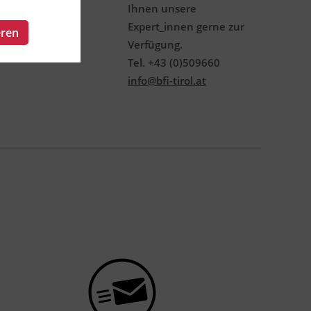
Ihnen unsere
Expert_innen gerne zur
eren
Verfügung.
Tel. +43 (0)509660
info@bfi-tirol.at