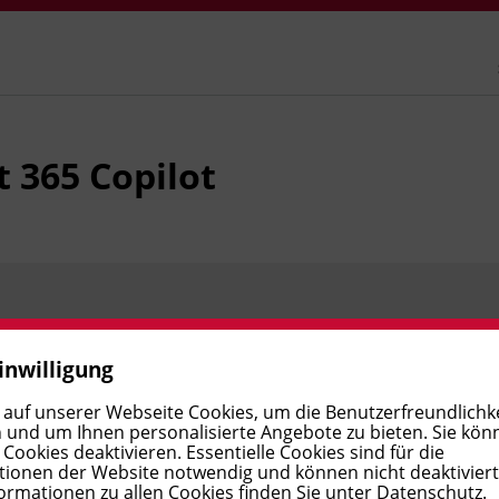
t 365 Copilot
Preis:
€ 230,00
Verfügbar
inwilligung
 auf unserer Webseite Cookies, um die Benutzerfreundlichke
 und um Ihnen personalisierte Angebote zu bieten. Sie kön
Preis:
€ 230,00
Verfügbar
ookies deaktivieren. Essentielle Cookies sind für die
ionen der Website notwendig und können nicht deaktivier
ormationen zu allen Cookies finden Sie unter
Datenschutz
.