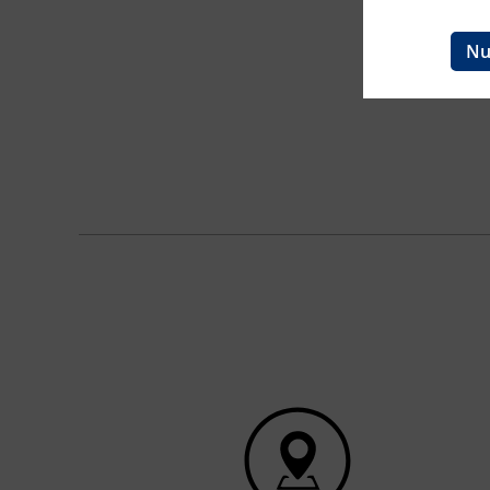
Ingenieurzertifizierung
BFI Reutte
Nu
BFI Schwaz