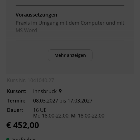
Voraussetzungen
Praxis im Umgang mit dem Computer und mit
MS Word
Inhalte
Mehr anzeigen
Nach Abschluss des Kurses können die
Teilnehmenden:
Kurs Nr. 1041040.27
Designs, Format- und
Kursort:
Innsbruck
Dokumentvorlagen einrichten und für
Termin:
08.03.2027 bis 17.03.2027
ein einheitliches Erscheinungsbild
Dauer:
16 UE
einsetzen.
Mo 18:00-22:00, Mi 18:00-22:00
umfangreiche Dokumente über
€ 452,00
Gliederungen strukturieren sowie
Verweise und Verzeichnisse automatisch
Verfügbar