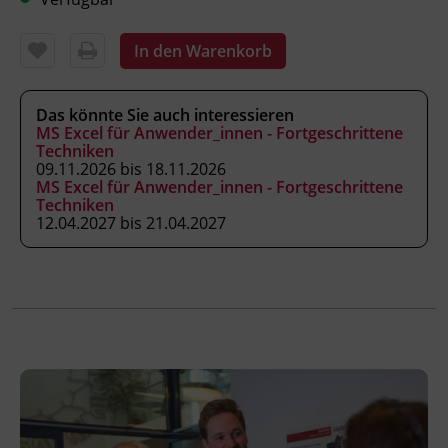
erstellen.
Grafiken, Diagramme und Tabellen
In den Warenkorb
einbinden und das Seitenlayout gezielt
gestalten.
Felder und Formulare aufbauen und
Das könnte Sie auch interessieren
wiederkehrende Schreibaufgaben damit
MS Excel für Anwender_innen - Fortgeschrittene
Techniken
automatisieren.
09.11.2026 bis 18.11.2026
Daten mit anderen Programmen
MS Excel für Anwender_innen - Fortgeschrittene
austauschen und Dokumente
Techniken
12.04.2027 bis 21.04.2027
gemeinsam im Team bearbeiten.
MS Word an die eigenen Arbeitsabläufe
anpassen und individuelle Vorlagen
anlegen.
Kursformat
Präsenzunterricht