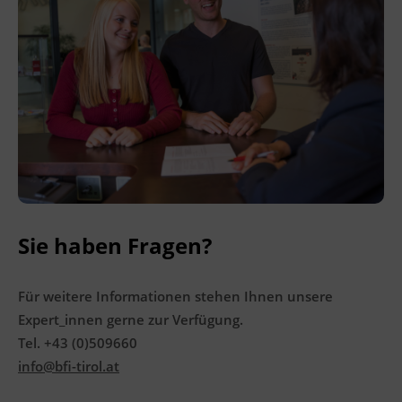
Leitung
Fachtrainer_in
Abschluss
Kursbesuchsbestätigung
Veranstaltungsort
BFI Tirol Bildungszentrum
Ing.-Etzel-Straße 7
6020 Innsbruck
Sie haben Fragen?
Für weitere Informationen stehen Ihnen unsere
Terminübersicht
Expert_innen gerne zur Verfügung.
Tel. +43 (0)509660
info@bfi-tirol.at