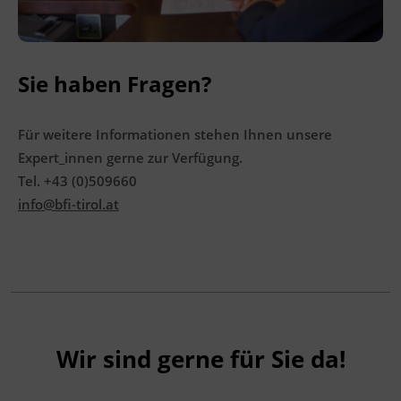
Perspektiven und Chance zur
beruflichen Neuorientierung als
Experte_in für Kräuterkunde
Vertiefung des Wissens über Pflanzen
Sie haben Fragen?
und deren Anwendungen
Durch die Wissenserweiterung ist eine
Für weitere Informationen stehen Ihnen unsere
selbständige Tätigkeit möglich
Expert_innen gerne zur Verfügung.
Tel. +43 (0)509660
info@bfi-tirol.at
Kursformat
Präsenzunterricht
Leitung
Fachtrainer_in
Wir sind gerne für Sie da!