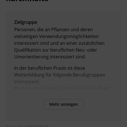
Zielgruppe
Personen, die an Pflanzen und deren
vielseitigen Verwendungsmöglichkeiten
interessiert sind und an einer zusätzlichen
Qualifikation zur beruflichen Neu- oder
Umorientierung interessiert sind.
In der beruflichen Praxis ist diese
Weiterbildung für folgende Berufsgruppen
interessant:
Kindergartenpädagog_innen, Krankenpfleger_
innen sowie Mitarbeiter_innen in der
Gastronomie und Hotellerie, die die
Mehr anzeigen
Vermittlung von Kräuterwissen anbieten oder
diese in der Küche umsetzen möchten.