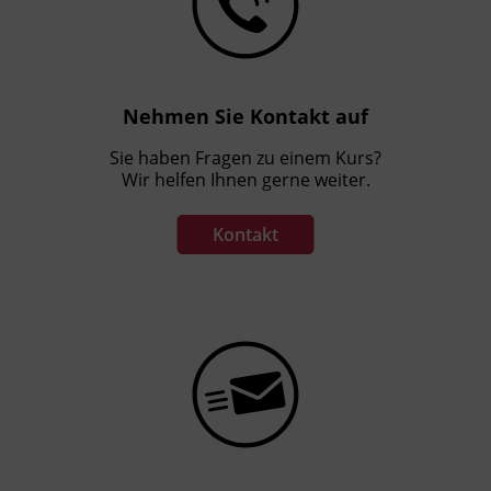
Veranstaltungsort
BFI Tirol Bildungszentrum
Ing.-Etzel-Straße 7
6020 Innsbruck
Nehmen Sie Kontakt auf
Sie haben Fragen zu einem Kurs?
Förderhinweis
Wir helfen Ihnen gerne weiter.
Das Land Tirol fördert bis zu maximal 30 %
der Kurskosten. Nähere Informationen finden
Kontakt
Sie unter
www.mein-update.at
Terminübersicht