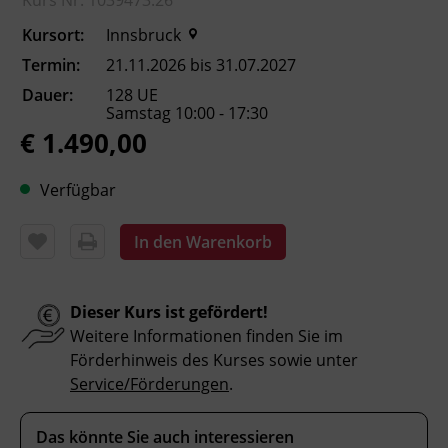
Kurs Nr. 1039473.26
Kursort:
Innsbruck
Inhalte
Termin:
21.11.2026 bis 31.07.2027
Das Kräuterwissen ist seit
Dauer:
128 UE
Menschengedenken eine Säule innerhalb der
Samstag 10:00 - 17:30
menschlichen Gemeinschaften gewesen.
€ 1.490,00
Dieses alte Wissen mit Leben füllen ist eine
Aufgabe der Kräuterpädagog_innen. Damit
Verfügbar
wird die Natur erlebbar gemacht und die
Augen für den schier unbegrenzten Reichtum
In den Warenkorb
unserer Natur zu wecken und deren vielen
Anwendungsmöglichkeiten.
Die Weiterbildung ist darauf ausgelegt die
Dieser Kurs ist gefördert!
Natur zu begreifen. Deshalb gibt es
Weitere Informationen finden Sie im
Freilandtage, bei denen direkt in der Natur
Förderhinweis des Kurses sowie unter
das Wissen ausgebaut und die Sinne für
Service/Förderungen
.
unsere Pflanzenwelt geschärft wird. Durch
den direkten Kontakt mit den Pflanzen
Das könnte Sie auch interessieren