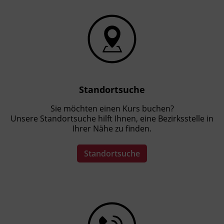
Abschluss
BFI Tirol Zertifikat, Kursbesuchsbestätigung
Hinweis
Sie schließen den Lehrgang mit einem
kollegialen Abschlussgespräch ab und
erhalten das BFI Diplom zum_zur
Standortsuche
Kräuterpädagog_in.
Sie möchten einen Kurs buchen?
Dazu benötigen Sie folgende
Unsere Standortsuche hilft Ihnen, eine Bezirksstelle in
Rahmenbedingungen:
Ihrer Nähe zu finden.
75% Anwesenheit
Standortsuche
Absolvierung von
Wissensüberprüfungen
Abgabe einer Diplomarbeit im Umfang
von 10 A4 Seiten