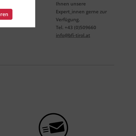
Ihnen unsere
Expert_innen gerne zur
eren
Verfügung.
Tel. +43 (0)509660
info@bfi-tirol.at