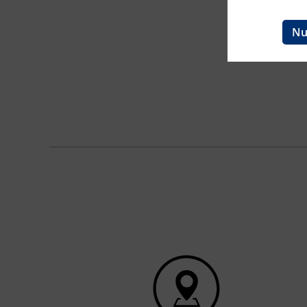
Ingenieurzertifizierung
BFI Reutte
Nu
BFI Schwaz