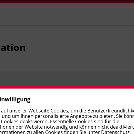
ation
Preis:
€ 345,00
Verfügbar
inwilligung
 auf unserer Webseite Cookies, um die Benutzerfreundlichke
 und um Ihnen personalisierte Angebote zu bieten. Sie kön
ookies deaktivieren. Essentielle Cookies sind für die
ionen der Website notwendig und können nicht deaktivier
ormationen zu allen Cookies finden Sie unter
Datenschutz
.