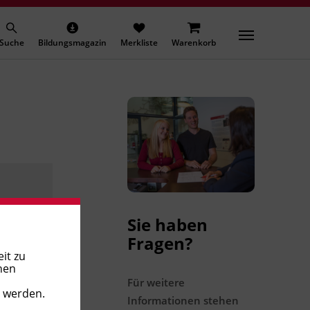
Suche
Bildungsmagazin
Merkliste
Warenkorb
Sie haben
Fragen?
it zu
nen
Für weitere
t werden.
Informationen stehen