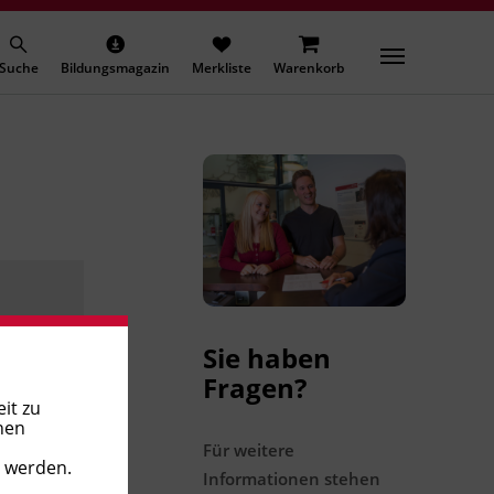
Suche
Bildungsmagazin
Merkliste
Warenkorb
Sie haben
Fragen?
it zu
nen
Für weitere
t werden.
Informationen stehen