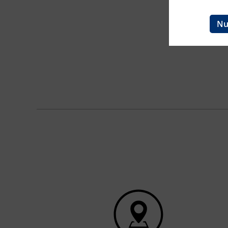
Ingenieurzertifizierung
BFI Reutte
Nu
BFI Schwaz