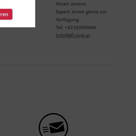
Ihnen unsere
Expert_innen gerne zur
eren
Verfügung.
Tel. +43 (0)509660
info@bfi-tirol.at