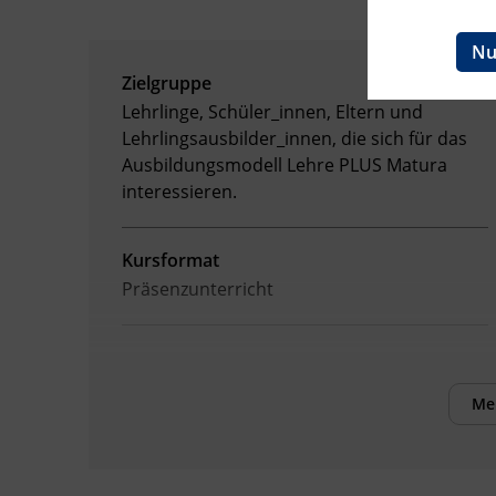
Ingenieurzertifizierung
BFI Reutte
Nu
Zielgruppe
BFI Schwaz
Lehrlinge, Schüler_innen, Eltern und
Lehrlingsausbilder_innen, die sich für das
Ausbildungsmodell Lehre PLUS Matura
interessieren.
Kursformat
Präsenzunterricht
Me
Terminübersicht