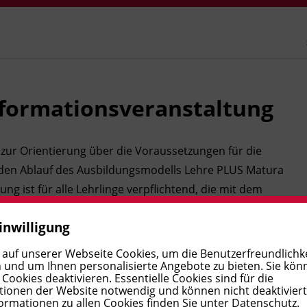
nformationsveranstaltung
 zur Orientierung über die Voraussetzungen für die
den Ablauf des Ausbildungsmodells Lehre PLUS Matura
g ist für alle Lehrlinge verpflichtend, die mit dem
möchten.
inwilligung
 auf unserer Webseite Cookies, um die Benutzerfreundlichke
 und um Ihnen personalisierte Angebote zu bieten. Sie kön
ookies deaktivieren. Essentielle Cookies sind für die
ionen der Website notwendig und können nicht deaktivier
ormationen zu allen Cookies finden Sie unter
Datenschutz
.