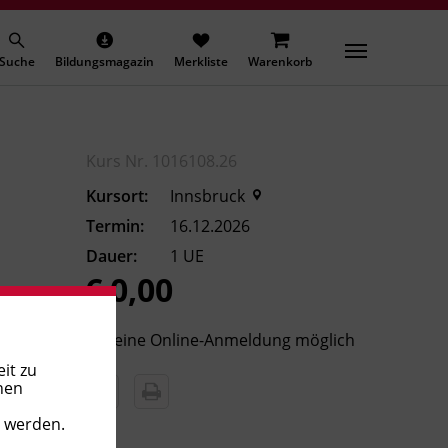
Suche
Bildungsmagazin
Merkliste
Warenkorb
Kurs Nr. 1016108.26
Kursort:
Innsbruck
Termin:
16.12.2026
Dauer:
1 UE
€ 0,00
Keine Online-Anmeldung möglich
it zu
nen
t werden.