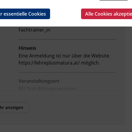
r essentielle Cookies
Alle Cookies akzepti
Leitung
Fachtrainer_in
Hinweis
Eine Anmeldung ist nur über die Website
https://lehreplusmatura.at/ möglich.
Veranstaltungsort
BFI Tirol Bildungszentrum
Ing.-Etzel-Straße 7
6020 Innsbruck
hr anzeigen