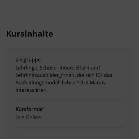
Ingenieurzertifizierung
BFI Reutte
BFI Schwaz
Kursinhalte
Zielgruppe
Lehrlinge, Schüler_innen, Eltern und
Lehrlingsausbilder_innen, die sich für das
Ausbildungsmodell Lehre PLUS Matura
interessieren.
Kursformat
Live Online
Leitung