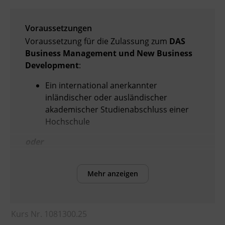
Voraussetzungen
Voraussetzung für die Zulassung zum
DAS
Business Management und New Business
Development
:
Ein international anerkannter
inländischer oder ausländischer
akademischer Studienabschluss einer
Hochschule
oder
eine durch die Lehrgangsleitung
festzustellende gleich zu haltende Eignung,
Mehr anzeigen
entweder
mit Hochschulreife: eine mindestens
Kurs Nr. 1081300.25
einjährige Berufspraxis
oder