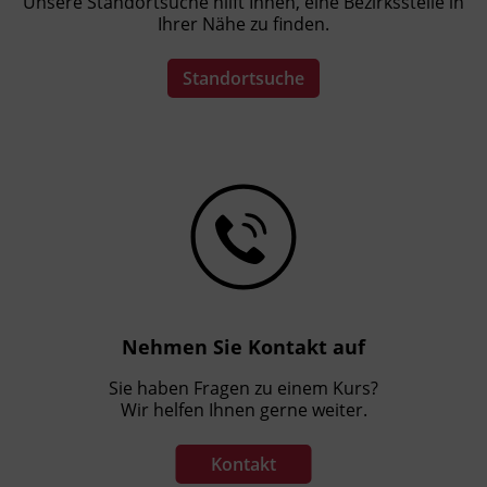
Unsere Standortsuche hilft Ihnen, eine Bezirksstelle in
Ihrer Nähe zu finden.
Studienbeginn
jederzeit möglich
Standortsuche
Starten Sie jetzt - senden Sie einfach eine E-
Mail an
studienzentrum@bfi-tirol.at
.
Veranstaltungsort
Online
Nehmen Sie Kontakt auf
Sie haben Fragen zu einem Kurs?
Wir helfen Ihnen gerne weiter.
Kontakt