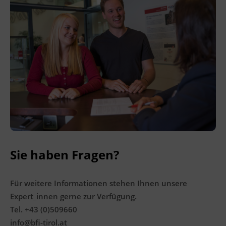
erforderlichen Fachkompetenzen, um die
Herausforderungen der heutigen
Geschäftswelt erfolgreich zu meistern.
Mit diesem Hochschullehrgang erweitern und
vertiefen Sie Ihre Fähigkeiten in den Bereichen
Digital Business
,
Innovationsmanagement
,
Sales Management
,
Finanzmanagement
und
New Work
. Sie lernen, nachhaltige
Geschäftsmodelle zu entwickeln
und
strategische Entscheidungen zu treffen, um
Unternehmen zukunftssicher aufzustellen.
Sie haben Fragen?
Kursformat
Für weitere Informationen stehen Ihnen unsere
E-Learning
Expert_innen gerne zur Verfügung.
Tel. +43 (0)509660
Leitung
info@bfi-tirol.at