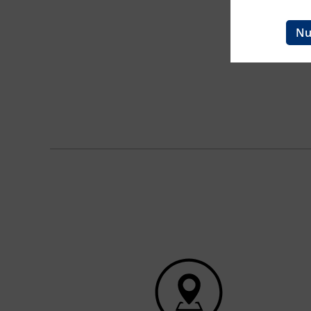
Ingenieurzertifizierung
BFI Reutte
Nu
BFI Schwaz