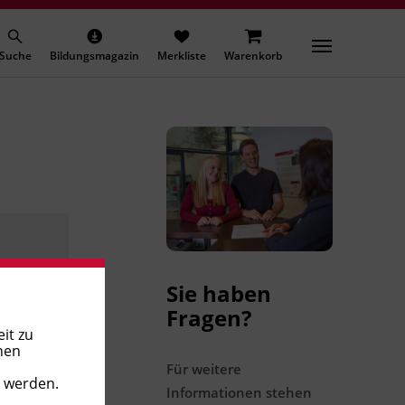
Suche
Bildungsmagazin
Merkliste
Warenkorb
Sie haben
Fragen?
it zu
nen
Für weitere
t werden.
Informationen stehen