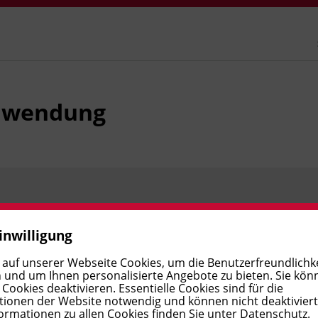
anwendung
Preis:
€ 250,00
Verfügbar
inwilligung
 auf unserer Webseite Cookies, um die Benutzerfreundlichke
 und um Ihnen personalisierte Angebote zu bieten. Sie kön
ookies deaktivieren. Essentielle Cookies sind für die
ionen der Website notwendig und können nicht deaktivier
ormationen zu allen Cookies finden Sie unter
Datenschutz
.