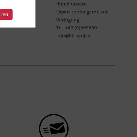
Ihnen unsere
Expert_innen gerne zur
eren
Verfügung.
Tel. +43 (0)509660
info@bfi-tirol.at