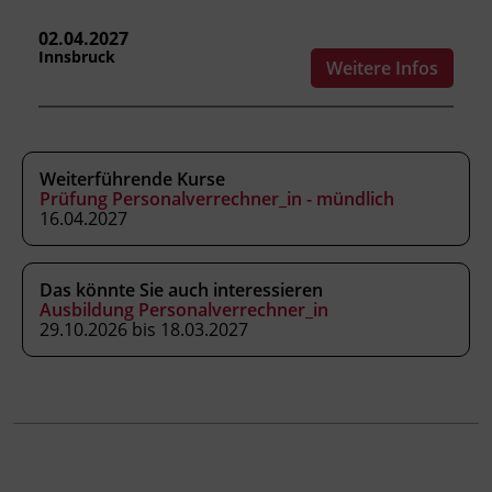
Bürgerliches Recht, Unternehmensrecht
sowie Arbeits- und Verfahrensrecht
02.04.2027
Innsbruck
Steuerrecht
Weitere Infos
Sozialrecht
Kursformat
Weiterführende Kurse
Prüfung Personalverrechner_in - mündlich
Präsenzunterricht
16.04.2027
Leitung
Das könnte Sie auch interessieren
Fachtrainer_in
Ausbildung Personalverrechner_in
29.10.2026 bis 18.03.2027
Abschluss
BFI Tirol Zertifikat