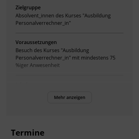
Zielgruppe
Ingenieurzertifizierung
Deutsch und Integration
BFI Reutte
Absolvent_innen des Kurses "Ausbildung
Personalverrechner_in"
Akademisches Studienzentrum
BFI Schwaz
Voraussetzungen
Digitales Lernen
Besuch des Kurses
"Ausbildung
Personalverrechner_in" mit mindestens 75
%iger Anwesenheit
Inhalte
Die Inhalte der schriftlichen
Mehr anzeigen
Abschlussprüfung entsprechen dem § 21(2)
des BiBuG.
Dabei Es werden insbesondere folgende
Themengebiete abgefragt:
Termine
Personalverrechnung