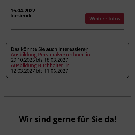
Steuerrecht
Sozialrecht
16.04.2027
Innsbruck
Weitere Infos
Kursformat
Präsenzunterricht
Das könnte Sie auch interessieren
Ausbildung Personalverrechner_in
29.10.2026 bis 18.03.2027
Leitung
Ausbildung Buchhalter_in
Fachtrainer_in
12.03.2027 bis 11.06.2027
Abschluss
BFI Tirol Zertifikat
Wir sind gerne für Sie da!