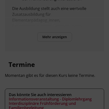
Die Ausbildung stellt auch eine wertvolle
Zusatzausbildung für
Elementarpädagog_innen,
Ergotherapeut_innen, Logopäd_innen,
Sozialarbeiter_innen, Sozialpädagog_innen
Mehr anzeigen
oder Sozialbetreuer_innen dar.
Voraussetzungen
Termine
Mindestalter 23 Jahre
Abgeschlossene Berufsausbildung im
Momentan gibt es für diesen Kurs keine Termine.
pädagogischen, psychologischen,
medizinisch-therapeutischen,
psychotherapeutischen oder sozialen
Das könnte Sie auch interessieren
Bereich oder Studium der Psychologie,
Informationsveranstaltung - Diplomlehrgang
Pädagogik/Erziehungswissenschaften,
Interdisziplinäre Frühförderung und
Soziale Arbeit oder Sozialpädagogik
Familienbegleitung