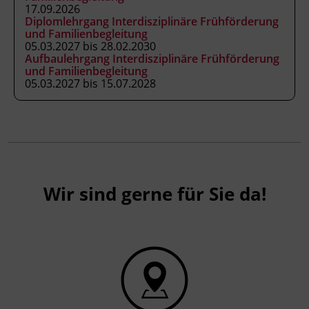
17.09.2026
Zwei Jahre einschlägige Berufserfahrung
Diplomlehrgang Interdisziplinäre Frühförderung
in der Arbeit mit Kindern oder
und Familienbegleitung
Menschen mit Behinderungen
05.03.2027 bis 28.02.2030
Aufbaulehrgang Interdisziplinäre Frühförderung
(ausgenommen aktive
und Familienbegleitung
Frühförder_innen)
05.03.2027 bis 15.07.2028
Inhalte
Durchsicht der schriftlichen Bewerbung
(Lebenslauf, Motivationsschreiben,
Zeugnisse etc.)
Wir sind gerne für Sie da!
Persönliches Aufnahmegespräch dient
zur Orientierung und zur Abklärung der
Eignung
Kursformat