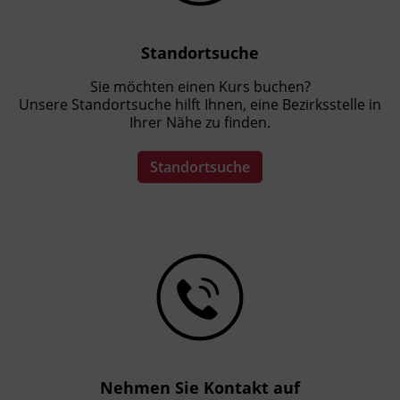
Präsenzunterricht
Standortsuche
Leitung
Fachtrainer_in
Sie möchten einen Kurs buchen?
Unsere Standortsuche hilft Ihnen, eine Bezirksstelle in
Ihrer Nähe zu finden.
Hinweis
Das Aufnahmegespräch ist die Voraussetzung
Standortsuche
für die Anmeldung zum dreijährigen
Diplomlehrgang. Auf Wunsch kann das
Aufnahmegespräch auch via Zoom
durchgeführt werden.
Nehmen Sie Kontakt auf