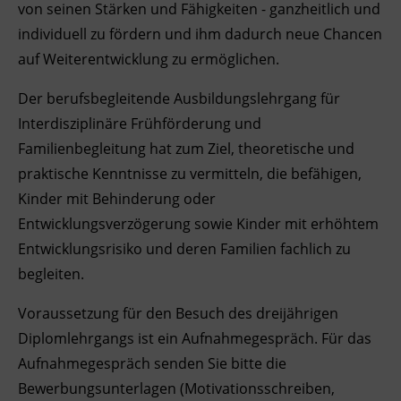
von seinen Stärken und Fähigkeiten - ganzheitlich und
Ingenieurzertifizierung
Deutsch und Integration
BFI Reutte
individuell zu fördern und ihm dadurch neue Chancen
auf Weiterentwicklung zu ermöglichen.
Akademisches Studienzentrum
BFI Schwaz
Der berufsbegleitende Ausbildungslehrgang für
Digitales Lernen
Interdisziplinäre Frühförderung und
Familienbegleitung hat zum Ziel, theoretische und
praktische Kenntnisse zu vermitteln, die befähigen,
Kinder mit Behinderung oder
Entwicklungsverzögerung sowie Kinder mit erhöhtem
Entwicklungsrisiko und deren Familien fachlich zu
begleiten.
Voraussetzung für den Besuch des dreijährigen
Diplomlehrgangs ist ein Aufnahmegespräch. Für das
Aufnahmegespräch senden Sie bitte die
Bewerbungsunterlagen (Motivationsschreiben,