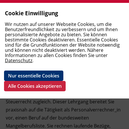
Cookie Einwilligung
Allgemeine Aus- und Weiterbildung
Berufsreifeprüfung
Ausbildungen Elementarpädagogik
Wirtschaftsausbildungen und
Mediation und Supervision
Pflege
Windows und Office
Elektrotechnik
Englisch
Deutsch als Erstsprache
MBA Studiengänge
Förderungen
Allgemein
AMS
Open Learning Center (OLC)
First Lego League (FLL) 2025/2026
Blog BFI Tirol
BFI Tirol Bildungszentrum
Leitbild
Jobbörse - Bewerben am BFI Tirol
Login
Wir nutzen auf unserer Webseite Cookies, um die
Lehrabschlüsse
UNEARTHED
Benutzerfreundlichkeit zu verbessern und um Ihnen
personalisierte Angebote zu bieten. Sie können
Lehre PLUS Matura
Akademie für Elementarpädagogik
Interdiszipl. Frühförderung und
Trainerakademie
Medizinisches Personal
Web und Social Media
Arbeitssicherheit und Umwelt
Französisch
Deutsch als Fremdsprache - Kurse
Bachelor Studiengänge
FAQ
Unterrichtsformate
Berufskundlicher Mittelschulkurs
Pole Position - Startklar für den
BFI Tirol Schulungszentrum
Karriere
Ausbildung
bestimmte Cookies deaktivieren. Essentielle Cookies
Familienbegleitung
Rechnungswesen und Controlling
Arbeitsmarkt
sind für die Grundfunktionen der Website notwendig
Personalverrechner_in
und können nicht deaktiviert werden. Nähere
Studienberechtigungsprüfung
Wirtschaft
Soziales
Schönheit und Kosmetik
KI, Daten und Programmierung
Baugewerbe
Italienisch
Deutsch als Fremdsprache - Prüfungen
DAS Lehrgänge (Diploma of Advanced
Vor dem Kurs
BFI Tirol Bildungsmagazin - Download
Geförderte Bildungsprojekte
BFI Tirol Ausbildungszentrum Metall
Team
Informationen zu allen Cookies finden Sie unter
Fortbildungen Elementarpädagogik
Recht und Steuern
Studies)
Boardingkurse am BFI Tirol
Datenschutz
.
AK Lernangebote
Persönlichkeit und Soziales
Persönlichkeit
Ausbildung Fußpflege
Grafik und Video
Transport und Verkehr
Spanisch
Deutsch als Fachsprache
Kursanmeldung
BFI Tirol Firmenservice
Wiedereinstieg
BFI Imst
BFI Tirol Gruppe
Management und Führung
Diplomlehrgänge
LAP-top! - Begleitung zur
Nur essentielle Cookies
Lehrabschlussprüfung
Pflichtschulabschluss
Pflege, Gesundheit und Kosmetik
E-Learning
Metallausbildung und CNC
Geförderte Deutschangebote
Während des Kurses
BFI Tirol Downloads
First Lego League (FLL)
BFI Kitzbühel
Lohn- und Gehaltsabrechnung verlangt sicheres
Alle Cookies akzeptieren
Wissen aus Arbeits-, Sozialversicherungs- und
Pflichtschulabschluss für Erwachsene
Basisbildung
IT und Digitalisierung
Schweißausbildung und
ABC-Café
Nach dem Kurs
BFI Kufstein
Steuerrecht zugleich. Dieser Lehrgang bereitet Sie
Verbindungstechnik
ABC Café in Kufstein
praxisnah auf die Tätigkeit als Personalverrechner_in
Open Learning Center
Technik, Verarbeitung, Transport
Neues B2 Deutsch Kursangebot am BFI
Termine und Fristen
BFI Landeck
Pneumatik und Hydraulik, Steuerungs-
Tirol
vor, einen Beruf auf der bundesweiten
und Regelungstechnik
Abgeschlossene Bildungsprojekte
Fremdsprachen
BFI Lienz
Mangelberufsliste. Sie rechnen laufende Bezüge,