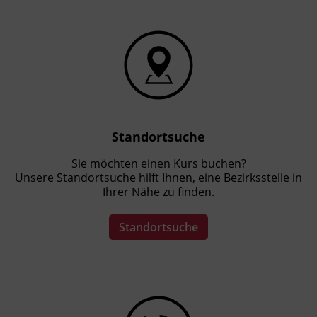
Spezialfälle wie Krankenstände und
besonders geschützte
Dienstnehmer_innen bearbeiten.
Lohnpfändungen berechnen und
korrekt umsetzen.
Lohn- und Gehaltszahlungen sowie
Personalrückstellungen abrechnen und
verbuchen.
Standortsuche
Sie möchten einen Kurs buchen?
Unsere Standortsuche hilft Ihnen, eine Bezirksstelle in
Kursformat
Ihrer Nähe zu finden.
Blended Learning
Standortsuche
Leitung
Fachtrainer_in
Abschluss