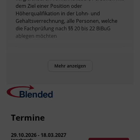
dem Ziel einer Position oder
Höherqualifikation in der Lohn- und
Gehaltsverrechnung, alle Personen, welche
die Fachprüfung nach §§ 20 bis 22 BiBuG
ablegen möchten
Voraussetzungen
Kurs „Grundlagen Personalverrechnung“
Mehr anzeigen
oder vergleichbare Vorkenntnisse
Bitte senden Sie die erforderlichen
Dokumente per E-Mail an
wirtschaft@bfi-
tirol.at
um Ihre Vormerkung abzuschließen.
Termine
Sobald wir Ihre Dokumente erhalten und
geprüft haben, senden wir Ihnen gerne die
Anmeldebestätigung zu. Vielen Dank!
29.10.2026 - 18.03.2027