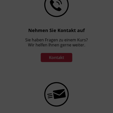
Kursbesuchsbestätigung
Hinweis
Die Inhalte erarbeiten Sie mit dem Skript
Nehmen Sie Kontakt auf
„Mein Personalverrechnungstrainer“ von
Kurzböck und Hörzi.
Sie haben Fragen zu einem Kurs?
Wir helfen Ihnen gerne weiter.
Förderhinweis
Kontakt
Das Land Tirol fördert bis zu maximal 50 %
der Kurskosten. Nähere Informationen finden
Sie unter
www.mein-update.at
Abschlussinformation
Die Prüfungsinhalte beziehen sich auf § 21(2)
und § 22 Z2-4 BiBuG