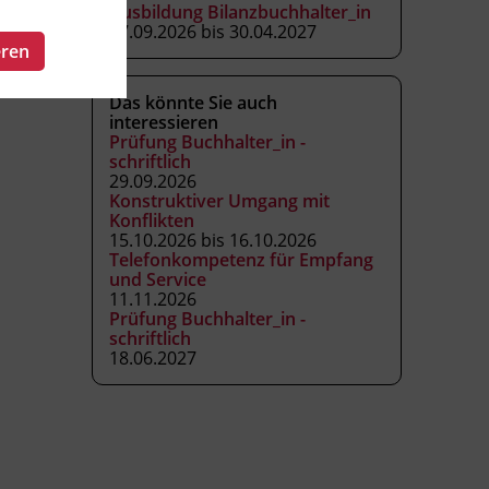
Ausbildung Bilanzbuchhalter_in
17.09.2026 bis 30.04.2027
eren
Das könnte Sie auch
interessieren
Prüfung Buchhalter_in -
schriftlich
29.09.2026
Konstruktiver Umgang mit
Konflikten
15.10.2026 bis 16.10.2026
Telefonkompetenz für Empfang
und Service
11.11.2026
Prüfung Buchhalter_in -
schriftlich
18.06.2027