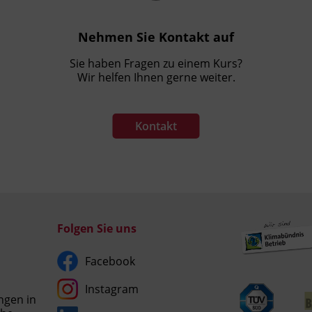
Die Prüfungsinhalte beziehen sich auf § 18
(2) Z1-4 und 5 in Auszügen sowie § 19 Z 2, 4
Nehmen Sie Kontakt auf
und 5 BiBuG
Sie haben Fragen zu einem Kurs?
Wir helfen Ihnen gerne weiter.
Kontakt
Folgen Sie uns
Facebook
Instagram
ngen in