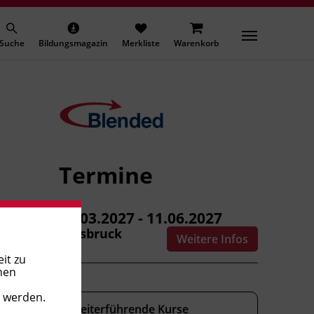
Suche
Bildungsmagazin
Merkliste
Warenkorb
Termine
12.03.2027 - 11.06.2027
Innsbruck
Weitere Infos
it zu
nen
t werden.
Weiterführende Kurse