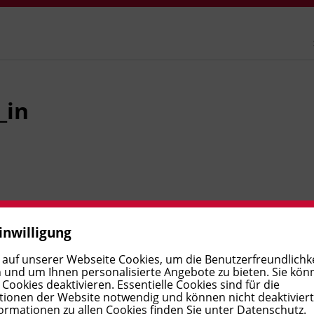
_in
tet und wollen den Schritt in die berufliche Praxis
inwilligung
liche Hintergrundwissen mit der täglichen Arbeit in
 auf unserer Webseite Cookies, um die Benutzerfreundlichke
che und komplexe Geschäftsfälle, führen eine
 und um Ihnen personalisierte Angebote zu bieten. Sie kön
Besonderheiten der Umsatzsteuer sicher an. Am Ende
ookies deaktivieren. Essentielle Cookies sind für die
ionen der Website notwendig und können nicht deaktivier
ig und bereiten sich auf die Fachprüfung nach dem
ormationen zu allen Cookies finden Sie unter
Datenschutz
.