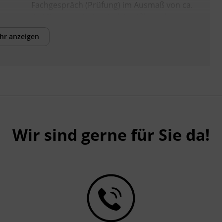
Fachgespräch (Prüfung) im Ausmaß von ca.
45 Minuten mit BFI Tirol Zertifikat „als
Buchhalter_in“
hr anzeigen
Hinweis
Das Modul Prüfungsvorbereitung (EUR
450,-) lässt sich auf Anfrage in einem
laufenden Lehrgang separat buchen.
Anfragen an wirtschaft@bfi-tirol.at
Wir sind gerne für Sie da!
Förderhinweis
Das Land Tirol fördert bis zu maximal 50 %
der Kurskosten. Nähere Informationen
finden Sie unter
www.mein-update.at
Abschlussinformation