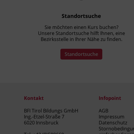
Belege interpretieren, ordnen und
sachlich richtig zuordnen.
Standortsuche
einfache und komplexe Geschäftsfälle
in der doppelten Buchhaltung
Sie möchten einen Kurs buchen?
verbuchen.
Unsere Standortsuche hilft Ihnen, eine
eine Einnahmen-Ausgaben-Rechnung
Bezirksstelle in Ihrer Nähe zu finden.
selbstständig führen.
Geschäftsfälle in einer
Standortsuche
Buchhaltungssoftware erfassen und
verbuchen.
die Besonderheiten der Umsatzsteuer
auf laufende Geschäftsfälle anwenden.
die Grundlagen der Einkommensteuer
sowie die Bezüge zu UGB und BAO
Kontakt
Infopoint
einordnen.
BFI Tirol Bildungs GmbH
AGB
den Zahlungs- und Kapitalverkehr in
Ing.-Etzel-Straße 7
Impressum
der laufenden Buchhaltung abwickeln.
6020 Innsbruck
Datenschutz
die laufende Buchhaltung
Stornobedingu
eigenständig durchführen und für die