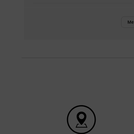
Voraussetzungen
Kurs „Grundlagen Buchhaltung“ oder
Me
vergleichbare Vorkenntnisse
Bitte senden Sie die erforderlichen
Dokumente per E-Mail an
wirtschaft@bfi-
tirol.at
um Ihre Vormerkung abzuschließen.
Sobald wir Ihre Dokumente erhalten und
geprüft haben, senden wir Ihnen gerne die
Anmeldebestätigung zu. Vielen Dank!
Inhalte
Nach Abschluss des Lehrgangs können die
Teilnehmenden: