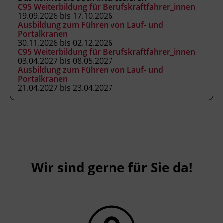
C95 Weiterbildung für Berufskraftfahrer_innen
Kranausweis nach FK-V
19.09.2026 bis 17.10.2026
Ausbildung zum Führen von Lauf- und
Portalkranen
Abschlussinformation
30.11.2026 bis 02.12.2026
C95 Weiterbildung für Berufskraftfahrer_innen
Kranausweis nach FK-V und
03.04.2027 bis 08.05.2027
Kursbesuchsbestätigung.
Unterrichtet nach
Ausbildung zum Führen von Lauf- und
Anhang 3 der Fachkenntnisnachweis-
Portalkranen
21.04.2027 bis 23.04.2027
Verordnung (BGBl. II Nr. 13/2007 in der
geltenden Fassung) als ermächtigte
Ausbildungseinrichtung gemäß § 63
ArbeitnehmerInnenschutzgesetz (BGBl. Nr.
450/1994 in der geltenden Fassung).
Wir sind gerne für Sie da!
Hinweis
Mitzubringen: Taschenrechner
Förderhinweis