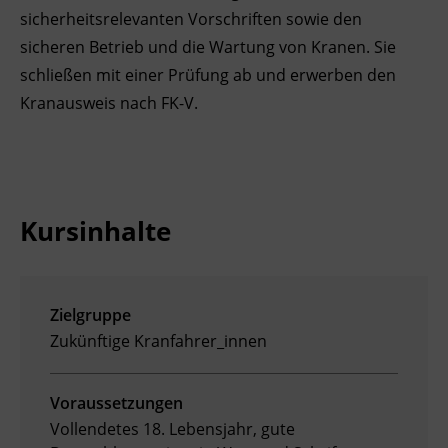
sicherheitsrelevanten Vorschriften sowie den
Ingenieurzertifizierung
Deutsch und Integration
BFI Reutte
sicheren Betrieb und die Wartung von Kranen. Sie
schließen mit einer Prüfung ab und erwerben den
Akademisches Studienzentrum
BFI Schwaz
Kranausweis nach FK-V.
Digitales Lernen
Kursinhalte
Zielgruppe
Zukünftige Kranfahrer_innen
Voraussetzungen
Vollendetes 18. Lebensjahr, gute