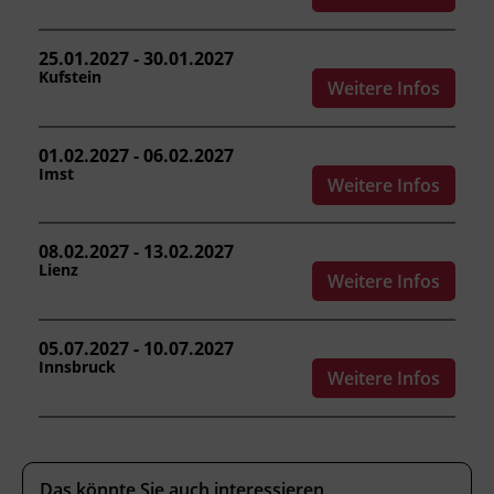
anschlagen.
die Verständigungsmöglichkeiten beim
25.01.2027 - 30.01.2027
Kranbetrieb einsetzen.
Kufstein
Weitere Infos
Aufbau und Besonderheiten eines
Fahrzeugkrans beschreiben.
01.02.2027 - 06.02.2027
Wartungsarbeiten sowie Sicht- und
Imst
Funktionsprüfungen durchführen und
Weitere Infos
Sondereinsätze einordnen.
08.02.2027 - 13.02.2027
Lienz
Weitere Infos
Kursformat
Präsenzunterricht
05.07.2027 - 10.07.2027
Innsbruck
Weitere Infos
Leitung
Fachtrainer_in
Abschluss
Das könnte Sie auch interessieren