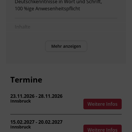
Deutschkenntnisse in Wort und Schrift,
100 %ige Anwesenheitspflicht
Inhalte
Nach Abschluss der Ausbildung können die
Teilnehmenden:
Mehr anzeigen
die
Arbeitnehmer_innenschutzvorschriften
und Normen für den Kranbetrieb
anwenden.
Termine
die Grundlagen von Mechanik, Hydraulik
und Elektrotechnik erklären.
Masse und Schwerpunkt einer Last
23.11.2026 - 28.11.2026
Innsbruck
bestimmen.
Weitere Infos
Lasttabelle und Lastdiagramm lesen und
anwenden.
15.02.2027 - 20.02.2027
Trage- und Lastaufnahmemittel
Innsbruck
Weitere Infos
auswählen und Lasten richtig