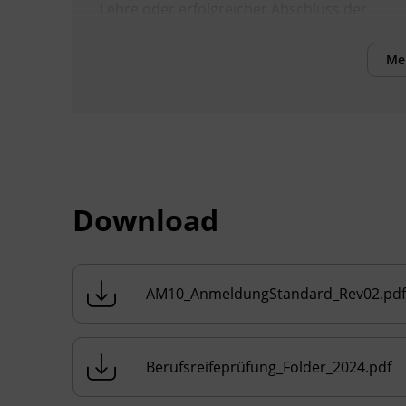
Lehre oder erfolgreicher Abschluss der
dritten Klasse einer BHS mit mindestens
dreijähriger Berufspraxis.
Me
Es wird empfohlen, über
Deutschkenntnisse auf mindestens B2/C1-
Niveau zu verfügen, um den Lehrinhalten
folgen und die Prüfungen erfolgreich
absolvieren zu können.
Download
Beachten Sie die Anwesenheitspflicht von
75 %. Wird diese nicht erreicht ist die
Zulassung zur Prüfung nicht möglich!
Bitte senden Sie die erforderlichen
AM10_AnmeldungStandard_Rev02.pdf
Dokumente per E-Mail an
matura@bfi-
tirol.at
um Ihre Vormerkung abzuschließen.
Sobald wir Ihre Dokumente erhalten und
Berufsreifeprüfung_Folder_2024.pdf
geprüft haben, senden wir Ihnen gerne die
Anmeldebestätigung zu. Vielen Dank!