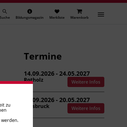
Suche
Bildungsmagazin
Merkliste
Warenkorb
Termine
14.09.2026 - 24.05.2027
Rotholz
Weitere Infos
17.09.2026 - 20.05.2027
it zu
Innsbruck
Weitere Infos
nen
t werden.