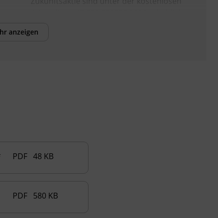
Zukunftsaktie sind unter der kostenlosen
AK Hotline +43 800 225522 1515 erhältlich.
Sichern Sie sich Ihre Zukunftsaktie für Ihre
hr anzeigen
Weiterbildung.
Das Land Tirol fördert bis zu maximal 50 %
der Kurskosten. Nähere Informationen
finden Sie unter
www.mein-update.at
Abschlussinformation
Staatliche Prüfung nach dem Bundesgesetz
über die Berufsreifeprüfung BGBl. Nr.
68/1997
PDF 48 KB
PDF 580 KB