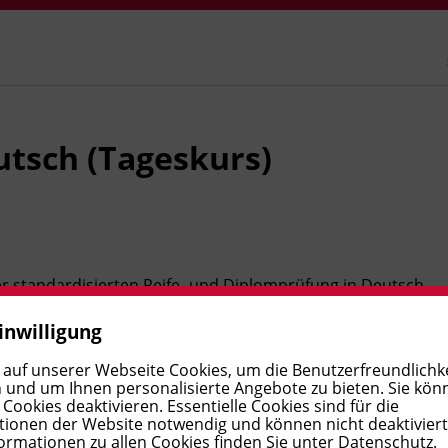
utsch (Tageskurs)
der standardisierten Reife- und Diplomprüfung in Deutsch
, wie etwa Erörterung, Kommentar, Leserbrief,
inwilligung
 sowie Zusammenfassung. Außerdem bereiten wir Sie auf
ra vor. Vor allem lernen Sie die differenzierte und
 auf unserer Webseite Cookies, um die Benutzerfreundlichke
 und um Ihnen personalisierte Angebote zu bieten. Sie kön
elbststudium setzen Sie sich zusätzlich noch mit Fragen
ookies deaktivieren. Essentielle Cookies sind für die
ionen der Website notwendig und können nicht deaktivier
us den Bereichen Medien, Gesellschaft, Politik und
ormationen zu allen Cookies finden Sie unter
Datenschutz
.