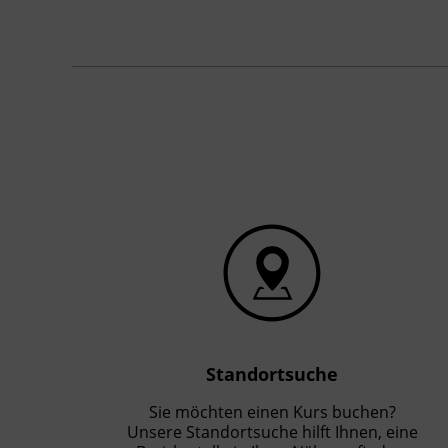
Inhalte
Der Inhalt entspricht dem Lehrplan der
Berufsreifeprüfung. Der Unterricht ist auf
die Deutschmatura an der jeweiligen
Prüfungsschule abgestimmt.
Kursformat
Präsenzunterricht
Standortsuche
Sie möchten einen Kurs buchen?
Unsere Standortsuche hilft Ihnen, eine