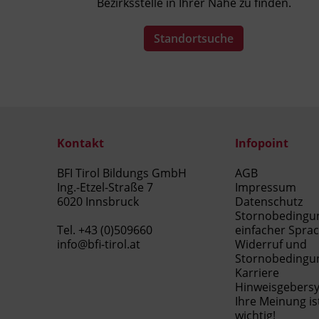
Bezirksstelle in Ihrer Nähe zu finden.
Standortsuche
Kontakt
Infopoint
BFI Tirol Bildungs GmbH
AGB
Ing.-Etzel-Straße 7
Impressum
6020 Innsbruck
Datenschutz
Stornobedingu
Tel.
+43 (0)509660
einfacher Spra
info@bfi-tirol.at
Widerruf und
Stornobedingu
Karriere
Hinweisgebers
Ihre Meinung is
wichtig!