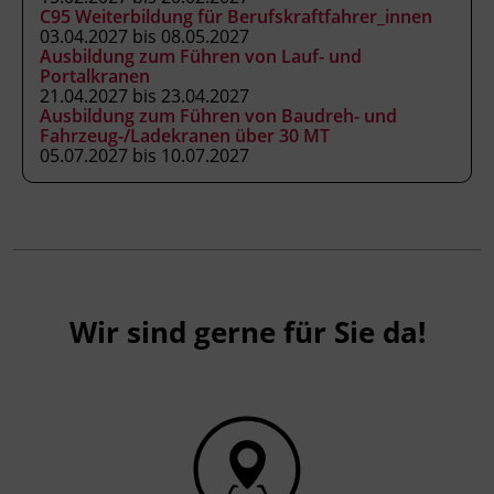
Anhang 3 der Fachkenntnisnachweis-
C95 Weiterbildung für Berufskraftfahrer_innen
Verordnung, als ermächtigte
03.04.2027 bis 08.05.2027
Ausbildung zum Führen von Lauf- und
Ausbildungseinrichtung gemäß § 63
Portalkranen
ArbeitnehmerInnenschutzgesetz, BGBl. Nr.
21.04.2027 bis 23.04.2027
450/1994 idgF
Ausbildung zum Führen von Baudreh- und
Fahrzeug-/Ladekranen über 30 MT
05.07.2027 bis 10.07.2027
Wir sind gerne für Sie da!