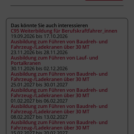
Verordnung (BGBl. II Nr. 13/2007 in der
geltenden Fassung) als ermächtigte
Ausbildungseinrichtung gemäß § 63
Das könnte Sie auch interessieren
ArbeitnehmerInnenschutzgesetz (BGBl. Nr.
C95 Weiterbildung für Berufskraftfahrer_innen
450/1994 in der geltenden Fassung).
19.09.2026 bis 17.10.2026
Ausbildung zum Führen von Baudreh- und
Fahrzeug-/Ladekranen über 30 MT
23.11.2026 bis 28.11.2026
Hinweis
Ausbildung zum Führen von Lauf- und
Mitzubringen: Taschenrechner
Portalkranen
30.11.2026 bis 02.12.2026
Ausbildung zum Führen von Baudreh- und
Fahrzeug-/Ladekranen über 30 MT
Förderhinweis
25.01.2027 bis 30.01.2027
Das Land Tirol fördert bis zu maximal 30 %
Ausbildung zum Führen von Baudreh- und
Fahrzeug-/Ladekranen über 30 MT
der Kurskosten. Nähere Informationen finden
01.02.2027 bis 06.02.2027
Sie unter
www.mein-update.at
Ausbildung zum Führen von Baudreh- und
Fahrzeug-/Ladekranen über 30 MT
08.02.2027 bis 13.02.2027
Abschlussinformation
Ausbildung zum Führen von Baudreh- und
Fahrzeug-/Ladekranen über 30 MT
BGBl. II Nr. 13/2007 idgF unterrichtet nach
15.02.2027 bis 20.02.2027