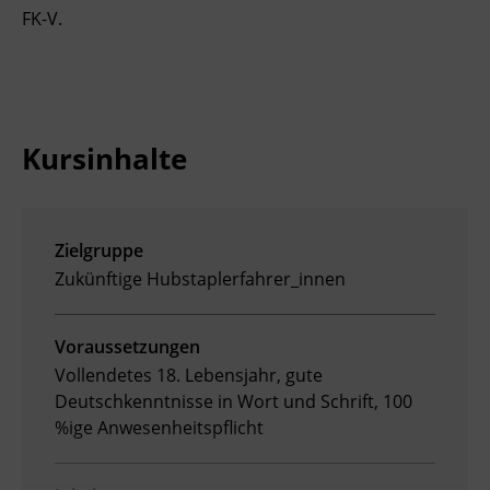
FK-V.
Ingenieurzertifizierung
Deutsch und Integration
BFI Reutte
Akademisches Studienzentrum
BFI Schwaz
Digitales Lernen
Kursinhalte
Zielgruppe
Zukünftige Hubstaplerfahrer_innen
Voraussetzungen
Vollendetes 18. Lebensjahr, gute
Deutschkenntnisse in Wort und Schrift, 100
%ige Anwesenheitspflicht