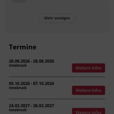
Inhalte
Nach Abschluss der Ausbildung können die
Teilnehmenden:
Mehr anzeigen
die Grundlagen der Mechanik und
Elektrotechnik im Hubstaplerbetrieb
benennen.
Aufbau und Arbeitsweise eines
Termine
Hubstaplers beschreiben.
die mechanische und elektrische
Ausrüstung sowie die
26.08.2026 - 28.08.2026
Innsbruck
Sicherheitseinrichtungen bedienen.
Weitere Infos
Betrieb und Wartung eines Hubstaplers
durchführen.
05.10.2026 - 07.10.2026
die
Innsbruck
Weitere Infos
Arbeitnehmer_innenschutzvorschriften,
Normen und Richtlinien zum sicheren
Führen anwenden.
24.02.2027 - 26.02.2027
einen Hubstapler in praktischen
Innsbruck
Weitere Infos