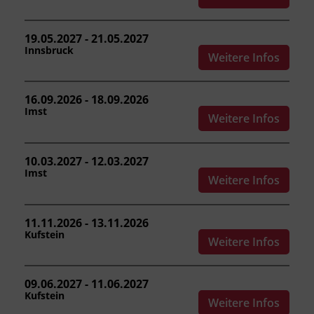
Übungen sicher führen.
19.05.2027 - 21.05.2027
Innsbruck
Weitere Infos
Kursformat
Präsenzunterricht
16.09.2026 - 18.09.2026
Imst
Weitere Infos
Leitung
Fachtrainer_in
10.03.2027 - 12.03.2027
Imst
Weitere Infos
Abschluss
Hubstaplerausweis nach FK-V,
Kursbesuchsbestätigung
11.11.2026 - 13.11.2026
Kufstein
Weitere Infos
Abschlussinformation
Staplerausweis nach FK-V und
09.06.2027 - 11.06.2027
Kursbesuchsbestätigung.
Unterrichtet nach
Kufstein
Weitere Infos
Anhang 3 der Fachkenntnisnachweis-