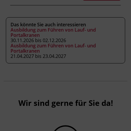
die eigene Gesundheit erhalten und in
Notfällen richtig handeln.
Das könnte Sie auch interessieren
Ausbildung zum Führen von Lauf- und
Kursformat
Portalkranen
30.11.2026 bis 02.12.2026
Präsenzunterricht
Ausbildung zum Führen von Lauf- und
Portalkranen
21.04.2027 bis 23.04.2027
Leitung
Fachtrainer_in
Abschluss
Kursbesuchsbestätigung
Wir sind gerne für Sie da!
Abschlussinformation
gemäß § 19 Güterbeförderungsgesetz 1995, §
14a Gelegenheitsverkehrs-Gesetz 1996 und §