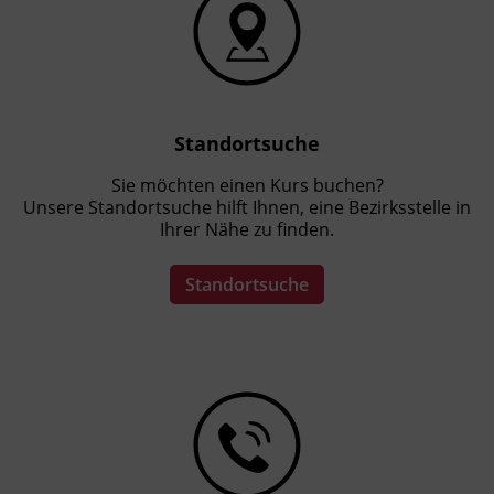
44a Kraftfahrliniengesetz
Hinweis
Wird die Weiterbildung innerhalb der letzten
18 Monate vor Ablauf des bestehenden
Standortsuche
Eintrags absolviert und der neue
Fahrerqualifizierungsnachweis beantragt,
Sie möchten einen Kurs buchen?
startet die neue Fünf-Jahres-Frist immer vom
Unsere Standortsuche hilft Ihnen, eine Bezirksstelle in
Ihrer Nähe zu finden.
Ende der alten Frist. Es gehen also keine
Monate verloren.
Standortsuche
Abschlussinformation
gemäß § 19 Güterbeförderungsgesetz 1995, §
14a Gelegenheitsverkehrs-Gesetz 1996 und §
44a Kraftfahrliniengesetz