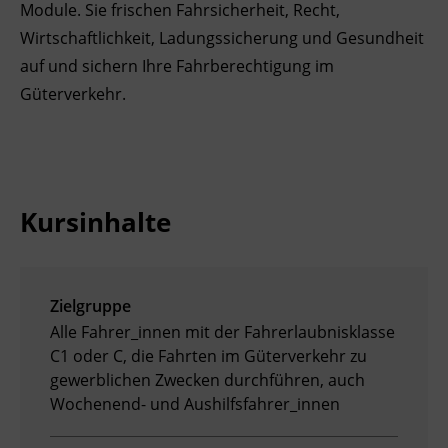
Module. Sie frischen Fahrsicherheit, Recht,
Ingenieurzertifizierung
Deutsch und Integration
BFI Reutte
Wirtschaftlichkeit, Ladungssicherung und Gesundheit
auf und sichern Ihre Fahrberechtigung im
Akademisches Studienzentrum
BFI Schwaz
Güterverkehr.
Digitales Lernen
Kursinhalte
Zielgruppe
Alle Fahrer_innen mit der Fahrerlaubnisklasse
C1 oder C, die Fahrten im Güterverkehr zu
gewerblichen Zwecken durchführen, auch
Wochenend- und Aushilfsfahrer_innen