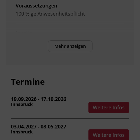
Voraussetzungen
100 %ige Anwesenheitspflicht
Inhalte
Nach Abschluss der Weiterbildung können die
Mehr anzeigen
Teilnehmenden:
ihr Fahrverhalten auf Grundlage der
geltenden Sicherheitsregeln rationeller
gestalten.
Termine
die Fahrzeug- und Sicherheitstechnik
sicher einsetzen.
den Kraftstoffverbrauch durch
19.09.2026 - 17.10.2026
Innsbruck
vorausschauendes Fahren optimieren.
Weitere Infos
die sozial- und güterrechtlichen
Vorschriften sowie das wirtschaftliche
03.04.2027 - 08.05.2027
Umfeld des Güterverkehrs anwenden.
Innsbruck
Weitere Infos
Ladungen fachgerecht sichern.