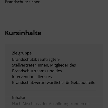
Brandschutz sicher.
Ingenieurzertifizierung
Deutsch und Integration
BFI Reutte
Akademisches Studienzentrum
BFI Schwaz
Kursinhalte
Digitales Lernen
Zielgruppe
Brandschutzbeauftragten-
Stellvertreter_innen, Mitglieder des
Brandschutzteams und des
Interventionsdienstes,
Brandschutzverantwortliche für Gebäudeteile
Inhalte
Nach Abschluss der Ausbildung können die