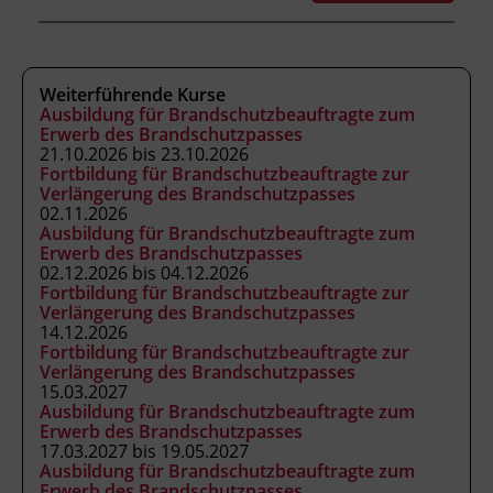
Weiterführende Kurse
Ausbildung für Brandschutzbeauftragte zum
Kursformat
Erwerb des Brandschutzpasses
21.10.2026 bis 23.10.2026
Präsenzunterricht
Fortbildung für Brandschutzbeauftragte zur
Verlängerung des Brandschutzpasses
02.11.2026
Leitung
Ausbildung für Brandschutzbeauftragte zum
Erwerb des Brandschutzpasses
Fachtrainer_in
02.12.2026 bis 04.12.2026
Fortbildung für Brandschutzbeauftragte zur
Verlängerung des Brandschutzpasses
Abschluss
14.12.2026
Kursbesuchsbestätigung
Fortbildung für Brandschutzbeauftragte zur
Verlängerung des Brandschutzpasses
15.03.2027
Ausbildung für Brandschutzbeauftragte zum
Hinweis
Erwerb des Brandschutzpasses
Für Teilnahme und Prüfung erforderlich: ein
17.03.2027 bis 19.05.2027
Ausbildung für Brandschutzbeauftragte zum
Passbild (nicht älter als zwei Jahre) und ein
Erwerb des Brandschutzpasses