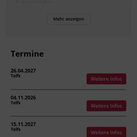
Teilnehmenden:
die gesetzlichen Grundlagen des
Mehr anzeigen
vorbeugenden Brandschutzes
benennen.
bauliche Brandschutzmaßnahmen wie
Brandabschnitte,
Brandschutzabschlüsse und Fluchtwege
Termine
einordnen.
technische Brandschutzeinrichtungen
26.04.2027
wie Brandmelde-, Löschanlagen und
Telfs
Weitere Infos
Sicherheitsbeleuchtung beschreiben.
die Aufgaben der_des
Brandschutzwart_in inklusive
04.11.2026
Eigenkontrollen und Verhalten im
Telfs
Weitere Infos
Brandfall wahrnehmen.
Entstehungsbrände mit
Handfeuerlöschgeräten bekämpfen.
15.11.2027
Telfs
Weitere Infos