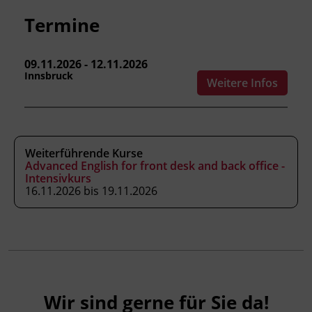
Termine
Inhalte
Gäste begrüßen und Small Talk führen
09.11.2026 - 12.11.2026
Bestellungen entgegennehmen
Innsbruck
Weitere Infos
Empfehlungen geben
Angebote und Preise erklären
Weiterführende Kurse
Wegbeschreibungen geben
Advanced English for front desk and back office -
Intensivkurs
Auf Beschwerden höflich reagieren
16.11.2026 bis 19.11.2026
Einfache gesundheitliche Anliegen von Gästen
verstehen und darauf reagieren
Kursformat
Wir sind gerne für Sie da!
Präsenzunterricht