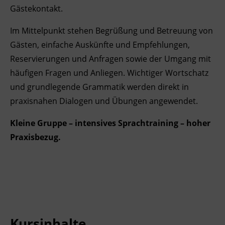
Gästekontakt.
Ingenieurzertifizierung
Deutsch und Integration
BFI Reutte
Im Mittelpunkt stehen Begrüßung und Betreuung von
Akademisches Studienzentrum
BFI Schwaz
Gästen, einfache Auskünfte und Empfehlungen,
Reservierungen und Anfragen sowie der Umgang mit
Digitales Lernen
häufigen Fragen und Anliegen. Wichtiger Wortschatz
und grundlegende Grammatik werden direkt in
praxisnahen Dialogen und Übungen angewendet.
Kleine Gruppe – intensives Sprachtraining – hoher
Praxisbezug.
Kursinhalte