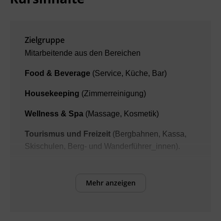
Zielgruppe
Mitarbeitende aus den Bereichen
Food & Beverage
(Service, Küche, Bar)
Housekeeping
(Zimmerreinigung)
Wellness & Spa
(Massage, Kosmetik)
Tourismus und Freizeit
(Bergbahnen, Kassa,
Skischulen, Berg- und Wanderführer_innen).
Mehr anzeigen
Voraussetzungen
Grundkenntnisse der englischen Sprache
(Niveau A1)