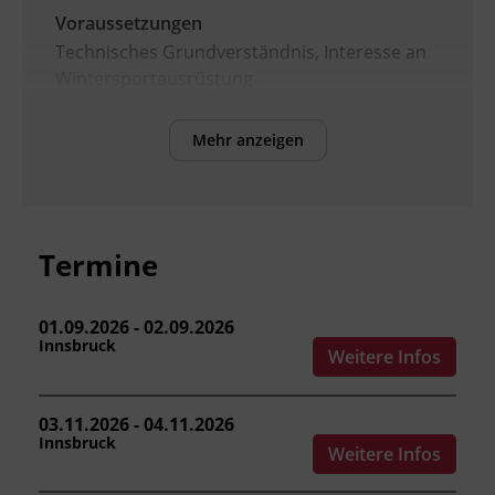
Voraussetzungen
Technisches Grundverständnis, Interesse an
Wintersportausrüstung
Mehr anzeigen
Inhalte
Nach Abschluss des Kurses können die
Teilnehmenden:
Aufbau und Funktion moderner Alpin-
Termine
Skibindungen erklären.
mechanische und elektronische
Bindungssysteme vergleichen.
01.09.2026 - 02.09.2026
Innsbruck
Skibindungen fachgerecht montieren
Weitere Infos
und justieren.
die einschlägigen Sicherheitsnormen (z.
03.11.2026 - 04.11.2026
B. ISO 11088) sowie Dokumentations-
Innsbruck
Weitere Infos
und Haftungspflichten berücksichtigen.
das Bindungseinstellprüfgerät bedienen