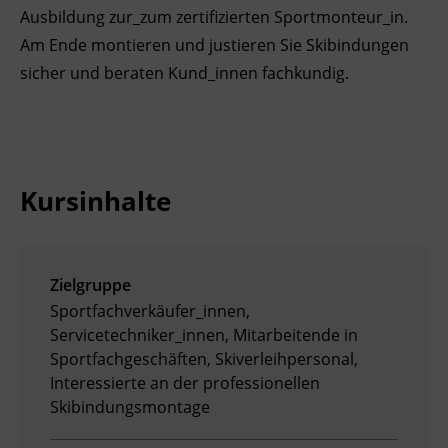
Ausbildung zur_zum zertifizierten Sportmonteur_in.
Ingenieurzertifizierung
Deutsch und Integration
BFI Reutte
Am Ende montieren und justieren Sie Skibindungen
sicher und beraten Kund_innen fachkundig.
Akademisches Studienzentrum
BFI Schwaz
Digitales Lernen
Kursinhalte
Zielgruppe
Sportfachverkäufer_innen,
Servicetechniker_innen, Mitarbeitende in
Sportfachgeschäften, Skiverleihpersonal,
Interessierte an der professionellen
Skibindungsmontage