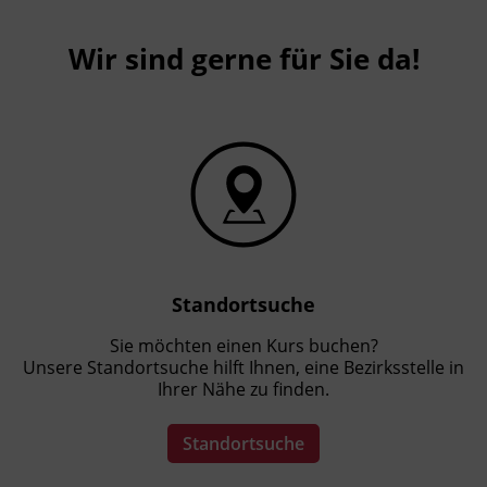
Bitte bringen Sie festes Schuhwerk und, wenn
vorhanden, eigene Skischuhe mit. Auskünfte
Wir sind gerne für Sie da!
erteilt der Verband der Sportartikelerzeuger
und Sportartikelhändler Österreichs (VSSÖ),
akademie@vsso.at
, Tel. +43 662 4687 600.
Förderhinweis
Das Land Tirol fördert bis zu maximal 30 %
der Kurskosten. Nähere Informationen finden
Sie unter
www.mein-update.at
Standortsuche
Sie möchten einen Kurs buchen?
Unsere Standortsuche hilft Ihnen, eine Bezirksstelle in
Ihrer Nähe zu finden.
Standortsuche