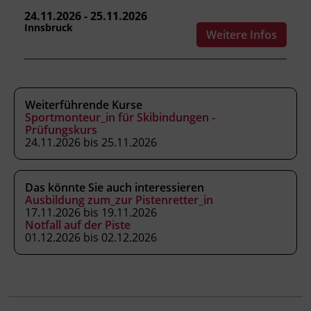
und Auslösewerte kontrollieren.
24.11.2026 - 25.11.2026
Kund_innen im Verkaufs- und
Innsbruck
Weitere Infos
Serviceprozess beraten und die
individuellen Skidaten aufnehmen.
Weiterführende Kurse
Kursformat
Sportmonteur_in für Skibindungen -
Prüfungskurs
Präsenzunterricht
24.11.2026 bis 25.11.2026
Leitung
Das könnte Sie auch interessieren
Fachtrainer_in
Ausbildung zum_zur Pistenretter_in
17.11.2026 bis 19.11.2026
Notfall auf der Piste
Abschluss
01.12.2026 bis 02.12.2026
Kursbesuchsbestätigung
Hinweis