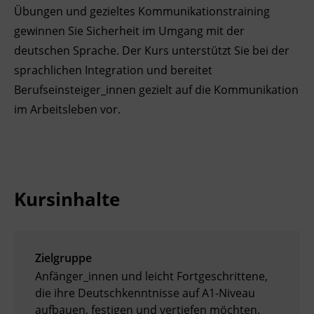
Übungen und gezieltes Kommunikationstraining
Ingenieurzertifizierung
Deutsch und Integration
BFI Reutte
gewinnen Sie Sicherheit im Umgang mit der
deutschen Sprache. Der Kurs unterstützt Sie bei der
Akademisches Studienzentrum
BFI Schwaz
sprachlichen Integration und bereitet
Berufseinsteiger_innen gezielt auf die Kommunikation
Digitales Lernen
im Arbeitsleben vor.
Kursinhalte
Zielgruppe
Anfänger_innen und leicht Fortgeschrittene,
die ihre Deutschkenntnisse auf A1-Niveau
aufbauen, festigen und vertiefen möchten.