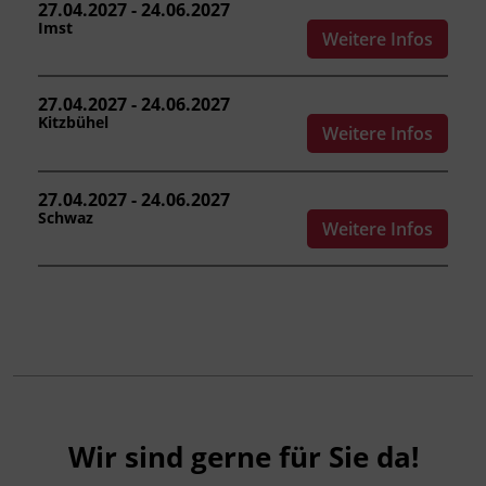
27.04.2027 - 24.06.2027
Förderhinweis
Imst
Weitere Infos
Das Land Tirol fördert bis zu maximal 30 %
der Kurskosten. Nähere Informationen finden
27.04.2027 - 24.06.2027
Sie unter
www.mein-update.at
Kitzbühel
Weitere Infos
27.04.2027 - 24.06.2027
Schwaz
Weitere Infos
Wir sind gerne für Sie da!