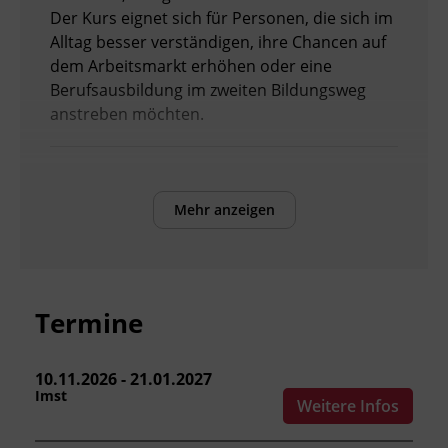
Der Kurs eignet sich für Personen, die sich im
Alltag besser verständigen, ihre Chancen auf
dem Arbeitsmarkt erhöhen oder eine
Berufsausbildung im zweiten Bildungsweg
anstreben möchten.
Voraussetzungen
Voraussetzung für die Teilnahme an diesem
Mehr anzeigen
Kurs ist die Beherrschung der lateinischen
Schrift.
Inhalte
Termine
Verbesserung der sprachlichen Kompetenzen
sowie Erhöhung der Chancen am
10.11.2026 - 21.01.2027
Arbeitsmarkt
Imst
Weitere Infos