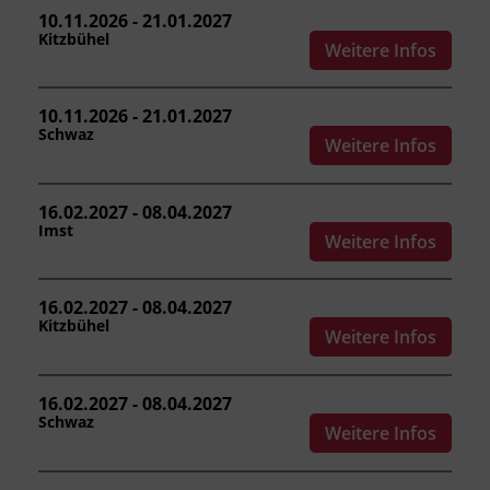
Kursformat
10.11.2026 - 21.01.2027
Präsenzunterricht
Kitzbühel
Weitere Infos
Leitung
10.11.2026 - 21.01.2027
Fachtrainer_in
Schwaz
Weitere Infos
Abschluss
16.02.2027 - 08.04.2027
Kursbesuchsbestätigung
Imst
Weitere Infos
Hinweis
16.02.2027 - 08.04.2027
Bitte beachten Sie, dass an offiziellen
Kitzbühel
Weitere Infos
österreichischen Feiertagen keine Kurse
stattfinden. Ausfallende Termine werden
innerhalb der Kursdauer mittels
16.02.2027 - 08.04.2027
Ersatzterminen bzw. Ersatzfreitagen
Schwaz
Weitere Infos
eingeholt.