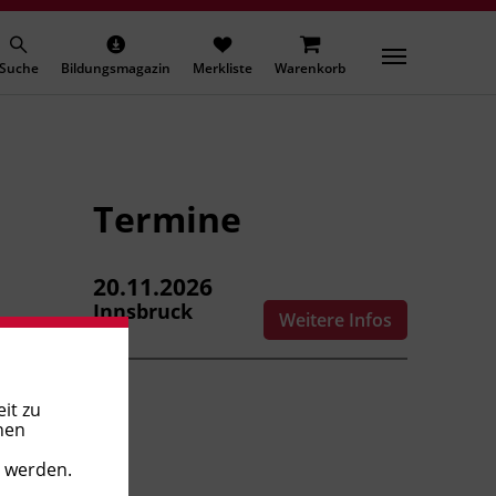
Suche
Bildungsmagazin
Merkliste
Warenkorb
Termine
20.11.2026
Innsbruck
Weitere Infos
it zu
nen
t werden.