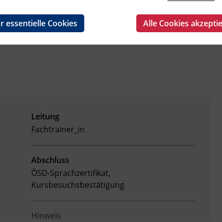
t. Wörterbücher sind nicht gestattet!
r essentielle Cookies
Alle Cookies akzepti
Leitung
Fachtrainer_in
Abschluss
ÖSD-Sprachzertifikat,
Kursbesuchsbestätigung
Hinweis