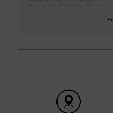
Dokumente so schnell wie möglich per E-
Mail an
deutsch-pruefungen@bfi-tirol.at
oder geben Sie diese im Servicecenter oder
Me
einem Standort des BFI Tirol ab. Erst wenn
wir diese Dokumente erhalten und geprüft
haben, ist Ihre Anmeldung verbindlich! Sie
erhalten dann eine Anmeldebestätigung.
Kursformat
Präsenzunterricht