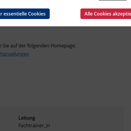
nden (inkl. Identitätskontrolle und Pausen). Die
severstehen, Hörverstehen und Schreiben sowie einem
r essentielle Cookies
Alle Cookies akzepti
tatt. Die mündliche Prüfung ist eine Einzelprüfung und
n Sie auf der folgenden Homepage:
schpruefungen
Leitung
Fachtrainer_in