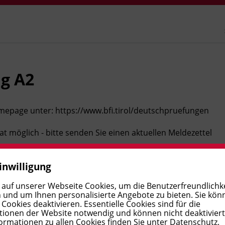
ng A2
omepage unter: https://www.bfi.tirol/deutschpruefungen
at möglich - bitte senden Sie
einen aktuellen Meldezettel
t.
inwilligung
 auf unserer Webseite Cookies, um die Benutzerfreundlichke
 und um Ihnen personalisierte Angebote zu bieten. Sie kön
rationsprüfungen A2 an unseren Standorten Innsbruck
ookies deaktivieren. Essentielle Cookies sind für die
ionen der Website notwendig und können nicht deaktivier
ormationen zu allen Cookies finden Sie unter
Datenschutz
.