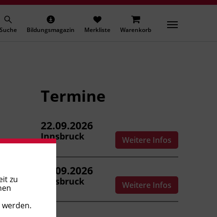
Suche
Bildungsmagazin
Merkliste
Warenkorb
Termine
22.09.2026
Innsbruck
Weitere Infos
02.09.2026
it zu
Innsbruck
Weitere Infos
nen
t werden.