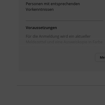
Personen mit entsprechenden
Vorkenntnissen
Voraussetzungen
Für die Anmeldung wird ein aktueller
Meldezettel und eine Ausweiskopie in Farbe
und beidseitig benötigt. Bitte schicken Sie
uns diese Dokumente so schnell wie
Me
möglich per E-Mail an
info@bfi-tirol.at
oder
geben Sie diese im Servicecenter oder
einem Standort des BFI Tirol ab. Erst wenn
wir diese Dokumente erhalten und geprüft
haben, ist Ihre Anmeldung verbindlich! Sie
erhalten dann eine Anmeldebestätigung.