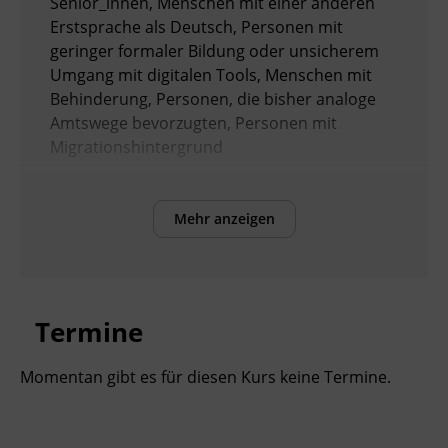
Senior_innen, Menschen mit einer anderen
Erstsprache als Deutsch, Personen mit
geringer formaler Bildung oder unsicherem
Umgang mit digitalen Tools, Menschen mit
Behinderung, Personen, die bisher analoge
Amtswege bevorzugten, Personen mit
Migrationshintergrund
Voraussetzungen
Mehr anzeigen
keine
Inhalte
Dieser Workshop vermittelt praxisnahes
Termine
Wissen zur sicheren Nutzung digitaler
Verwaltungsdienste und befähigt Sie, Online-
Momentan gibt es für diesen Kurs keine Termine.
Behördendienste eigenständig zu nutzen:
Digitale Amtswege und deren Vorteile