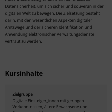
Datensicherheit, um sich sicher und souverän in der
Ingenieurzertifizierung
Deutsch und Integration
BFI Reutte
digitalen Welt zu bewegen. Die Zielsetzung besteht
darin, mit den wesentlichen Aspekten digitaler
Akademisches Studienzentrum
BFI Schwaz
Amtswege und der sicheren Identifikation und
Anwendung elektronischer Verwaltungsdienste
Digitales Lernen
vertraut zu werden.
Kursinhalte
Zielgruppe
Digitale Einsteiger_innen mit geringen
Vorkenntnissen, ältere Erwachsene und