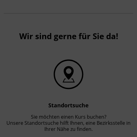
kennenlernen
Relevante e-Government-Dienste wie
oesterreich.gv.at
Erstellung und Nutzung eines digitalen
Postfachs
Wir sind gerne für Sie da!
Sichere Identifikation und digitale
Signaturen: ID Austria, Handy-Signatur,
Bürgerkarte
Grundlagen der Datensicherheit: sichere
Passwörter und Zwei-Faktor-
Authentifizierung
Phishing- und Betrugsversuche
erkennen und vermeiden
Datenschutzrechte im Zusammenhang
Standortsuche
mit digitalen Behördendiensten
Sie möchten einen Kurs buchen?
Unsere Standortsuche hilft Ihnen, eine Bezirksstelle in
Ihrer Nähe zu finden.
Kursformat