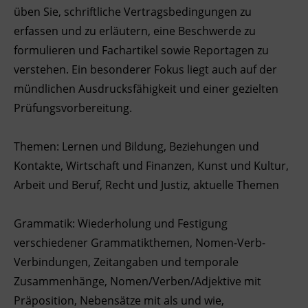
üben Sie, schriftliche Vertragsbedingungen zu
Ingenieurzertifizierung
Deutsch und Integration
BFI Reutte
erfassen und zu erläutern, eine Beschwerde zu
formulieren und Fachartikel sowie Reportagen zu
Akademisches Studienzentrum
BFI Schwaz
verstehen. Ein besonderer Fokus liegt auch auf der
mündlichen Ausdrucksfähigkeit und einer gezielten
Digitales Lernen
Prüfungsvorbereitung.
Themen: Lernen und Bildung, Beziehungen und
Kontakte, Wirtschaft und Finanzen, Kunst und Kultur,
Arbeit und Beruf, Recht und Justiz, aktuelle Themen
Grammatik: Wiederholung und Festigung
verschiedener Grammatikthemen, Nomen-Verb-
Verbindungen, Zeitangaben und temporale
Zusammenhänge, Nomen/Verben/Adjektive mit
Präposition, Nebensätze mit als und wie,