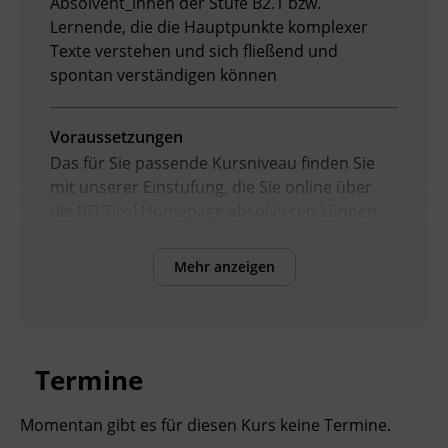
Absolvent_innen der Stufe B2.1 bzw.
Lernende, die die Hauptpunkte komplexer
Texte verstehen und sich fließend und
spontan verständigen können
Voraussetzungen
Das für Sie passende Kursniveau finden Sie
mit unserer Einstufung, die Sie online über
die BFI Tirol Homepage absolvieren können.
Mehr anzeigen
Inhalte
Verbesserung der sprachlichen Kompetenzen
sowie Erhöhung der Chancen am
Arbeitsmarkt
Termine
Kursformat
Momentan gibt es für diesen Kurs keine Termine.
Präsenzunterricht