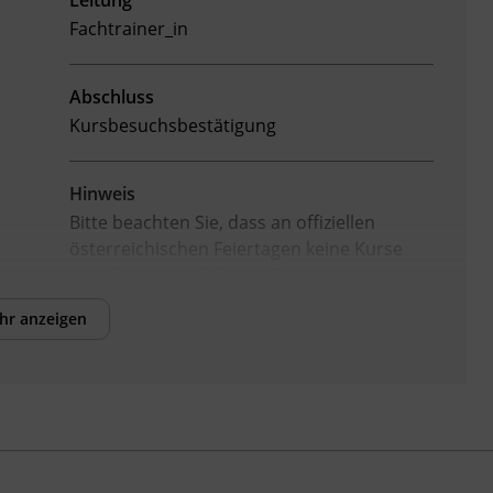
Leitung
Fachtrainer_in
Abschluss
Kursbesuchsbestätigung
Hinweis
Bitte beachten Sie, dass an offiziellen
österreichischen Feiertagen keine Kurse
stattfinden. Ausfallende Termine werden
innerhalb der Kursdauer mittels
hr anzeigen
Ersatzterminen bzw. Ersatzfreitagen
eingeholt.
Förderhinweis
Das Land Tirol fördert bis zu maximal 30 %
der Kurskosten. Nähere Informationen