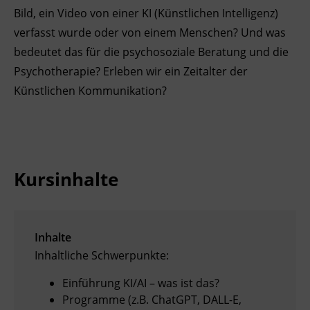
Bild, ein Video von einer KI (Künstlichen Intelligenz)
Ingenieurzertifizierung
Deutsch und Integration
BFI Reutte
verfasst wurde oder von einem Menschen? Und was
bedeutet das für die psychosoziale Beratung und die
Akademisches Studienzentrum
BFI Schwaz
Psychotherapie? Erleben wir ein Zeitalter der
Künstlichen Kommunikation?
Digitales Lernen
Kursinhalte
Inhalte
Inhaltliche Schwerpunkte:
Einführung KI/AI – was ist das?
Programme (z.B. ChatGPT, DALL-E,