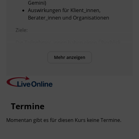
Gemini)
Auswirkungen für Klient_innen,
Berater_innen und Organisationen
Ziele:
Die Teilnehmer_innen haben einen Überblick,
was unter Künstlicher Intelligenz verstanden
wird, welche Programme es gibt und was von
Mehr anzeigen
den aktuellen Entwicklungen zu erwarten ist.
Sie können Chancen und Risiken für den
Einsatz in der psychosozialen Beratung und
der Psychotherapie einschätzen.
Termine
Kursformat
Live Online
Momentan gibt es für diesen Kurs keine Termine.
Leitung