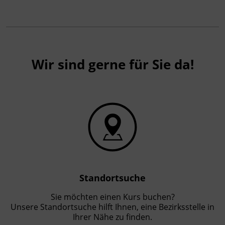
Fachtrainer_in
Abschluss
Kursbesuchsbestätigung
Wir sind gerne für Sie da!
Hinweis
Fachinput, Praxisbeispiele, Diskussion
Anmeldeschluss: Einen Tag vor der
Veranstaltung.
Der Zoom-Link für die Online Veranstaltung
wird Ihnen nach Anmeldung spätestens einen
Standortsuche
Tag vor der Veranstaltung zugesendet.
Sie möchten einen Kurs buchen?
Die Fortbildung wird vom
Unsere Standortsuche hilft Ihnen, eine Bezirksstelle in
Kooperationspartner Sigmund Freud
Ihrer Nähe zu finden.
Universität (SFU) veranstaltet.
Für die