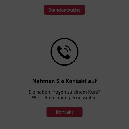
Ausstellung einer Kursbesuchsbestätigung
Standortsuche
durch die Sigmund Freud Universität (SFU)
werden Ihre Annmeldedaten an die SFU
weitergegeben.
Nehmen Sie Kontakt auf
Sie haben Fragen zu einem Kurs?
Wir helfen Ihnen gerne weiter.
Kontakt