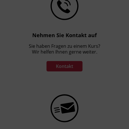
profitieren Sie von der Kombination aus
persönlichem Austausch und
selbstbestimmtem Lernen – ideal für eine
effektive und zeitgemäße Weiterbildung.
Nehmen Sie Kontakt auf
Förderhinweis
Sie haben Fragen zu einem Kurs?
Alle Informationen rund um die AK
Wir helfen Ihnen gerne weiter.
Zukunftsaktie sind unter der kostenlosen AK
Hotline +43 800 225522 1515 erhältlich.
Kontakt
Sichern Sie sich Ihre Zukunftsaktie für Ihre
Weiterbildung.