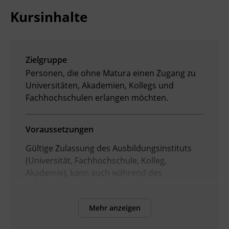
Kursinhalte
Ingenieurzertifizierung
Deutsch und Integration
BFI Reutte
Akademisches Studienzentrum
BFI Schwaz
Zielgruppe
Digitales Lernen
Personen, die ohne Matura einen Zugang zu
Universitäten, Akademien, Kollegs und
Fachhochschulen erlangen möchten.
Voraussetzungen
Gültige Zulassung des Ausbildungsinstituts
(Universität, Fachhochschule, Kolleg,
Akademie), kann auch während des
Lehrgangs nachgereicht werden.
Mehr anzeigen