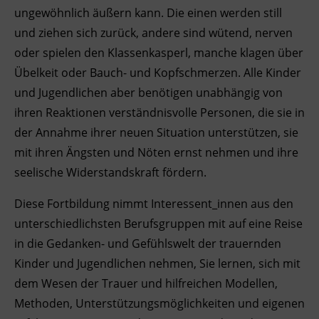
ungewöhnlich äußern kann. Die einen werden still
Ingenieurzertifizierung
Deutsch und Integration
BFI Reutte
und ziehen sich zurück, andere sind wütend, nerven
oder spielen den Klassenkasperl, manche klagen über
Akademisches Studienzentrum
BFI Schwaz
Übelkeit oder Bauch- und Kopfschmerzen. Alle Kinder
und Jugendlichen aber benötigen unabhängig von
Digitales Lernen
ihren Reaktionen verständnisvolle Personen, die sie in
der Annahme ihrer neuen Situation unterstützen, sie
mit ihren Ängsten und Nöten ernst nehmen und ihre
seelische Widerstandskraft fördern.
Diese Fortbildung nimmt Interessent_innen aus den
unterschiedlichsten Berufsgruppen mit auf eine Reise
in die Gedanken- und Gefühlswelt der trauernden
Kinder und Jugendlichen nehmen, Sie lernen, sich mit
dem Wesen der Trauer und hilfreichen Modellen,
Methoden, Unterstützungsmöglichkeiten und eigenen