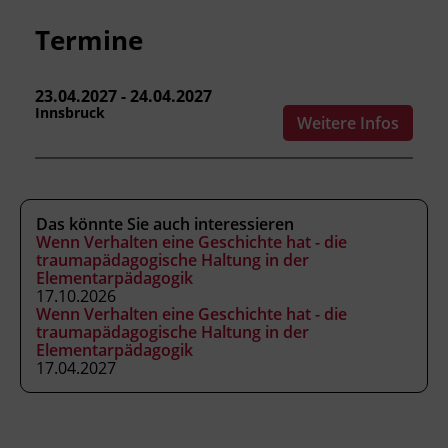
Körperübungen und Imaginationen
Termine
Kursformat
23.04.2027 - 24.04.2027
Innsbruck
Präsenzunterricht
Weitere Infos
Leitung
Fachtrainer_in
Das könnte Sie auch interessieren
Wenn Verhalten eine Geschichte hat - die
traumapädagogische Haltung in der
Abschluss
Elementarpädagogik
Kursbesuchsbestätigung
17.10.2026
Wenn Verhalten eine Geschichte hat - die
traumapädagogische Haltung in der
Elementarpädagogik
Hinweis
17.04.2027
Diese Fortbildung gilt als jährlicher
Fortbildungsnachweis und entspricht den
Fortbildungen nach § 29a Abs. 1 lit. b Tiroler