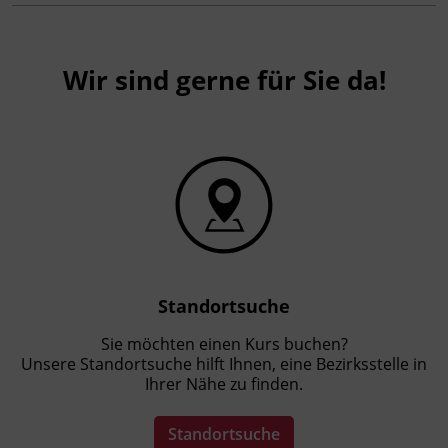
Kinderbildungs- und Kinderbetreuungsgesetz.
Förderhinweis
Wir sind gerne für Sie da!
Das Land Tirol fördert bis zu maximal 30 %
der Kurskosten. Nähere Informationen finden
Sie unter
www.mein-update.at
Standortsuche
Sie möchten einen Kurs buchen?
Unsere Standortsuche hilft Ihnen, eine Bezirksstelle in
Ihrer Nähe zu finden.
Standortsuche