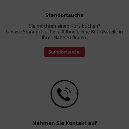
statt. Die weiteren Kursorte erhalten Sie mit
dem Terminplan.
Standortsuche
Sie möchten einen Kurs buchen?
Förderhinweis
Unsere Standortsuche hilft Ihnen, eine Bezirksstelle in
Das Land Tirol fördert bis zu maximal 30 %
Ihrer Nähe zu finden.
der Kurskosten. Nähere Informationen finden
Sie unter
www.mein-update.at
Standortsuche
Nehmen Sie Kontakt auf