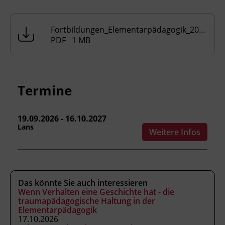
Tierformen, Spurenlesen, Geschichten
erzählen, Survival leben, Landkarte
Fortbildungen_Elementarpädagogik_2024_2025.pdf
erstellen
PDF 1 MB
Natur als Spiel- und Kreativraum
Sinne & Wahrnehmung
Elementare Erfahrungen in der Natur,
Rituale im Jahreskreis
Termine
Kräuter- und Pflanzenkunde
Wirkung des Waldes - Entwicklung,
19.09.2026 - 16.10.2027
Psyche und Immunsystem
Lans
Elternarbeit und
Weitere Infos
Erziehungspartnerschaft
Umweltbildung und Nachhaltigkeit
Räume - natürliche Welten
Das könnte Sie auch interessieren
Wenn Verhalten eine Geschichte hat - die
traumapädagogische Haltung in der
Kursformat
Elementarpädagogik
17.10.2026
Präsenzunterricht