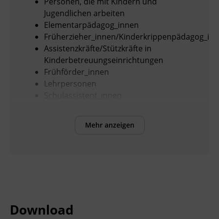
Personen, die mit Kindern und
Jugendlichen arbeiten
Elementarpädagog_innen
Früherzieher_innen/Kinderkrippenpädagog_in
Assistenzkräfte/Stützkräfte in
Kinderbetreuungseinrichtungen
Frühförder_innen
Lehrpersonen
Schulassistent_innen
Tagesmütter und Tagesväter
Therapeut_innen
Mehr anzeigen
Interessierte
Inhalte
Download
Grundlagen der Naturpädagogik -
Kernroutinen: Sitzplatz, Vogelsprache,