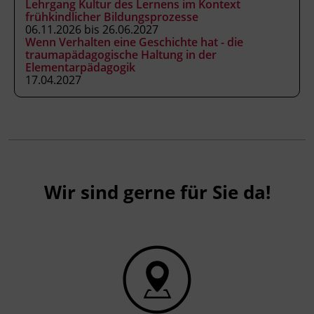
Lehrgang Kultur des Lernens im Kontext
frühkindlicher Bildungsprozesse
06.11.2026 bis 26.06.2027
Leitung
Wenn Verhalten eine Geschichte hat - die
traumapädagogische Haltung in der
Fachtrainer_in
Elementarpädagogik
17.04.2027
Abschluss
BFI Tirol Zertifikat
Abschlussinformation
BFI Tirol Diplom "Naturpädagoge_in"
Wir sind gerne für Sie da!
Hinweis
Der Kurs findet im Freien statt. Daher sind
wetteradaptierte Kleidung, festes Schuhwerk,
eine Jause sowie ausreichend zu trinken
empfehlenswert. Überwiegend findet der
Lehrgang in einem Wald nahe dem Lanser See