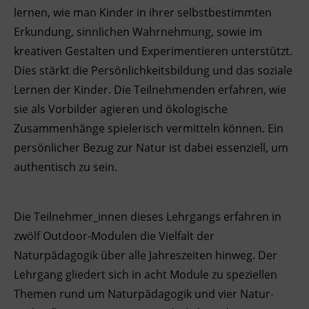
lernen, wie man Kinder in ihrer selbstbestimmten
Ingenieurzertifizierung
Deutsch und Integration
BFI Reutte
Erkundung, sinnlichen Wahrnehmung, sowie im
kreativen Gestalten und Experimentieren unterstützt.
Akademisches Studienzentrum
BFI Schwaz
Dies stärkt die Persönlichkeitsbildung und das soziale
Lernen der Kinder. Die Teilnehmenden erfahren, wie
Digitales Lernen
sie als Vorbilder agieren und ökologische
Zusammenhänge spielerisch vermitteln können. Ein
persönlicher Bezug zur Natur ist dabei essenziell, um
authentisch zu sein.
Die Teilnehmer_innen dieses Lehrgangs erfahren in
zwölf Outdoor-Modulen die Vielfalt der
Naturpädagogik über alle Jahreszeiten hinweg. Der
Lehrgang gliedert sich in acht Module zu speziellen
Themen rund um Naturpädagogik und vier Natur-