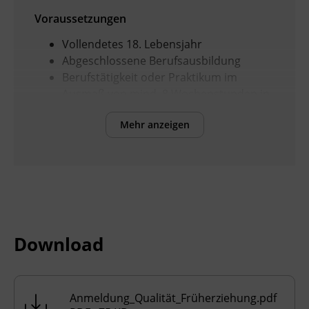
Voraussetzungen
Vollendetes 18. Lebensjahr
Abgeschlossene Berufsausbildung
Berufstätigkeit oder Praktikum im
Ausmaß von mind. 8 Wochenstunden in
einer Kinderkrippe oder
Mehr anzeigen
alterserweiterten Kindergartengruppe
Bitte senden Sie die erforderlichen
Dokumente per E-Mail an
elementarpaedagogik@bfi-tirol.at
um Ihre
Vormerkung abzuschließen. Sobald wir Ihre
Dokumente erhalten und geprüft haben,
senden wir Ihnen gerne die
Download
Anmeldebestätigung zu. Vielen Dank!
Anmeldung_Qualität_Früherziehung.pdf
Inhalte