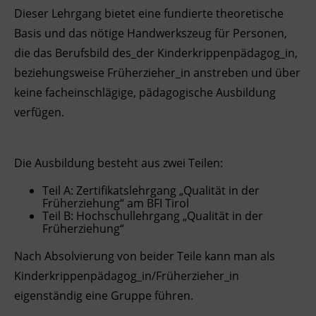
Dieser Lehrgang bietet eine fundierte theoretische
Ingenieurzertifizierung
Deutsch und Integration
BFI Reutte
Basis und das nötige Handwerkszeug für Personen,
die das Berufsbild des_der Kinderkrippenpädagog_in,
Akademisches Studienzentrum
BFI Schwaz
beziehungsweise Früherzieher_in anstreben und über
keine facheinschlägige, pädagogische Ausbildung
Digitales Lernen
verfügen.
Die Ausbildung besteht aus zwei Teilen:
Teil A: Zertifikatslehrgang „Qualität in der
Früherziehung“ am BFI Tirol
Teil B: Hochschullehrgang „Qualität in der
Früherziehung“
Nach Absolvierung von beider Teile kann man als
Kinderkrippenpädagog_in/Früherzieher_in
eigenständig eine Gruppe führen.