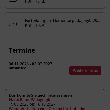
PDF 75 KB
In der Ausbildung werden Themen und
Aufgaben behandelt, welche im Alltag der
Früherziehung von Bedeutung sind:
Fortbildungen_Elementarpädagogik_2024_2025.pdf
PDF 1 MB
Rahmenbedingungen für Kinderkrippen
Pädagogik und Psychologie
(insbesondere Entwicklungspsychologie)
Beziehungsorientierte Pflege
Termine
Eingewöhnungsphase als besondere
Herausforderung
Kommunikation, Konflikt, Teamarbeit
06.11.2026 - 02.07.2027
Innsbruck
Elternarbeit
Weitere Infos
Methoden:
Theoretische Inputs
Gruppenarbeiten
Das könnte Sie auch interessieren
NaturRaumPädagogik
Beobachtungsaufträge
19.09.2026 bis 16.10.2027
Peergroup-Treffen
Wenn Verhalten eine Geschichte hat - die