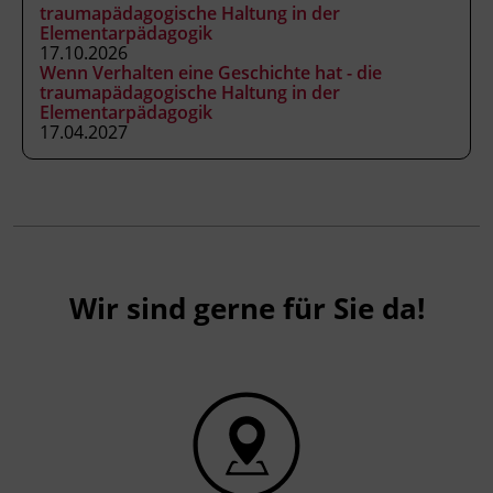
Reflexionstreffen (online)
traumapädagogische Haltung in der
Elementarpädagogik
17.10.2026
Wenn Verhalten eine Geschichte hat - die
traumapädagogische Haltung in der
Kursformat
Elementarpädagogik
Präsenzunterricht
17.04.2027
Leitung
Fachtrainer_in
Abschluss
Wir sind gerne für Sie da!
BFI Tirol Zertifikat, Kursbesuchsbestätigung
Förderhinweis
Das Land Tirol fördert bis zu maximal 30 %
der Kurskosten. Nähere Informationen finden
Sie unter
www.mein-update.at