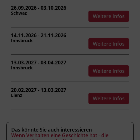
bis 15 Jahren
Freizeitgestaltung und Projektarbeit
26.09.2026 - 03.10.2026
Schwaz
Weitere Infos
Kursformat
14.11.2026 - 21.11.2026
Präsenzunterricht
Innsbruck
Weitere Infos
Leitung
13.03.2027 - 03.04.2027
Fachtrainer_in
Innsbruck
Weitere Infos
Abschluss
20.02.2027 - 13.03.2027
BFI Tirol Zertifikat
Lienz
Weitere Infos
Förderhinweis
Das Land Tirol fördert bis zu maximal 30 %
Das könnte Sie auch interessieren
der Kurskosten. Nähere Informationen finden
Wenn Verhalten eine Geschichte hat - die
Sie unter
www.mein-update.at