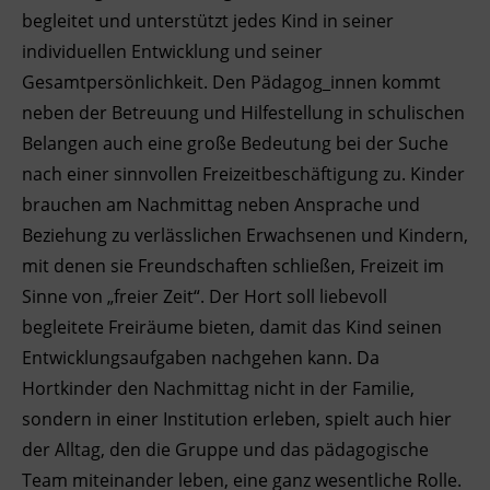
begleitet und unterstützt jedes Kind in seiner
Ingenieurzertifizierung
Deutsch und Integration
BFI Reutte
individuellen Entwicklung und seiner
Gesamtpersönlichkeit. Den Pädagog_innen kommt
Akademisches Studienzentrum
BFI Schwaz
neben der Betreuung und Hilfestellung in schulischen
Belangen auch eine große Bedeutung bei der Suche
Digitales Lernen
nach einer sinnvollen Freizeitbeschäftigung zu. Kinder
brauchen am Nachmittag neben Ansprache und
Beziehung zu verlässlichen Erwachsenen und Kindern,
mit denen sie Freundschaften schließen, Freizeit im
Sinne von „freier Zeit“. Der Hort soll liebevoll
begleitete Freiräume bieten, damit das Kind seinen
Entwicklungsaufgaben nachgehen kann. Da
Hortkinder den Nachmittag nicht in der Familie,
sondern in einer Institution erleben, spielt auch hier
der Alltag, den die Gruppe und das pädagogische
Team miteinander leben, eine ganz wesentliche Rolle.