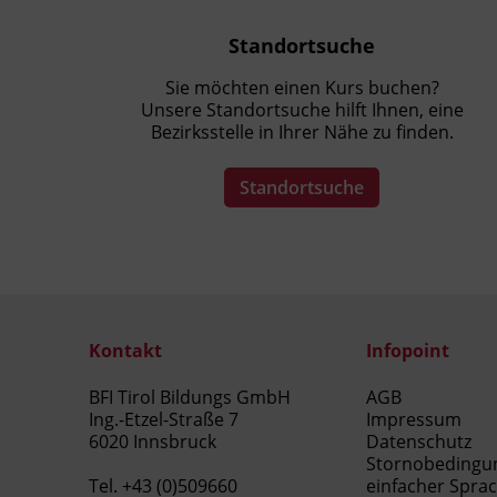
Datenstrategie als Roadmap
entwerfen.
Standortsuche
Sie möchten einen Kurs buchen?
Unsere Standortsuche hilft Ihnen, eine
Kursformat
Bezirksstelle in Ihrer Nähe zu finden.
Präsenzunterricht
Standortsuche
Kontakt
Infopoint
BFI Tirol Bildungs GmbH
AGB
Ing.-Etzel-Straße 7
Impressum
6020 Innsbruck
Datenschutz
Stornobedingu
Tel.
+43 (0)509660
einfacher Spra