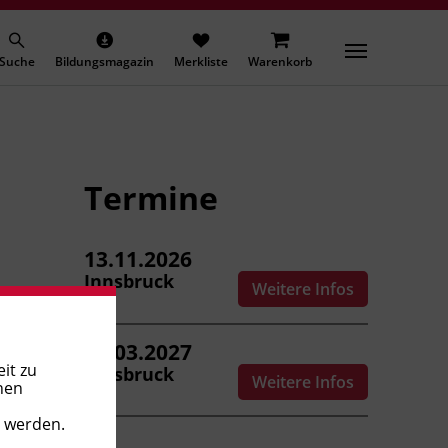
Suche
Bildungsmagazin
Merkliste
Warenkorb
Termine
13.11.2026
Innsbruck
Weitere Infos
19.03.2027
it zu
Innsbruck
Weitere Infos
nen
t werden.