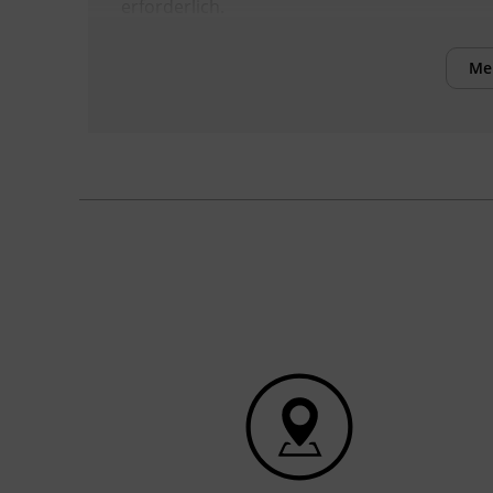
erforderlich.
Me
Inhalte
Nach Abschluss des Kurses können die
Teilnehmenden:
die strategische Bedeutung von Daten
für Unternehmensziele und KI-
Anwendungen einordnen.
interne und externe Datenquellen
identifizieren und systematisch
erschließen.
die Grundlagen von
Datenmanagement, Datenqualität
und Datenarchitektur beschreiben.
eine auf die eigenen
Unternehmensziele abgestimmte