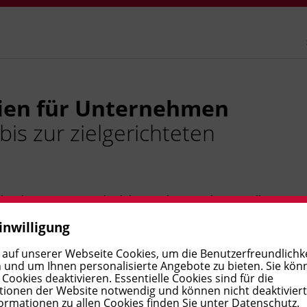
gien für Unternehmen
s zur zielgerichteten
er kaum strategisch, dabei sind Daten die Grundlage
, wie Sie interne und externe Datenquellen
inwilligung
mensziele nutzen. Sie verstehen die Grundlagen von
 auf unserer Webseite Cookies, um die Benutzerfreundlichke
eln eine erste eigene Datenstrategie. Am Ende
 und um Ihnen personalisierte Angebote zu bieten. Sie kön
eigenen Betrieb mit.
ookies deaktivieren. Essentielle Cookies sind für die
ionen der Website notwendig und können nicht deaktivier
ormationen zu allen Cookies finden Sie unter
Datenschutz
.