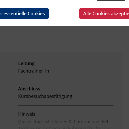
r essentielle Cookies
Alle Cookies akzepti
Leitung
Fachtrainer_in
Abschluss
Kursbesuchsbestätigung
Hinweis
Dieser Kurs ist Teil des KI Campus des BFI
Tirol. Er richtet sich an Führungskräfte, die