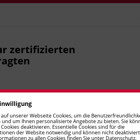
 zertifizierten
ragten
lt Ihnen fundiertes Wissen im
inwilligung
logische, soziale und wirtschaftliche Nachhaltigkeit in
 auf unserer Webseite Cookies, um die Benutzerfreundlichke
, Exkursionen und anhand aktueller Best Practices
 und um Ihnen personalisierte Angebote zu bieten. Sie kön
gieren sicher auf gesetzliche Anforderungen. Am Ende
ookies deaktivieren. Essentielle Cookies sind für die
ionen der Website notwendig und können nicht deaktivier
tändig und schließen mit einem BFI Tirol Zertifikat ab.
ormationen zu allen Cookies finden Sie unter
Datenschutz
.