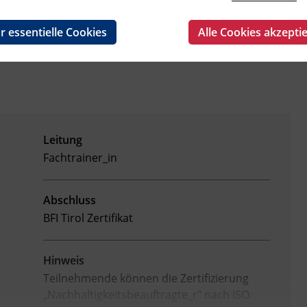
r essentielle Cookies
Alle Cookies akzepti
Leitung
Fachtrainer_in
Abschluss
BFI Tirol Zertifikat
Hinweis
Teilnehmende können die Zertifizierung
„Nachhaltigkeitsbeauftragte_r" nach ISO