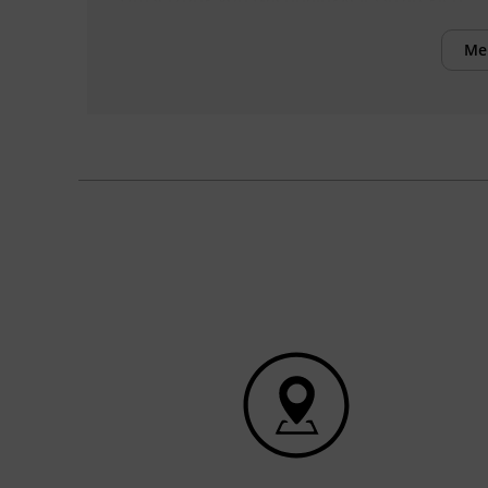
Me
Voraussetzungen
Keine spezifischen Voraussetzungen.
Grundkenntnisse in Unternehmensführung
oder Management sind von Vorteil, aber
nicht zwingend erforderlich.
Inhalte
Nach Abschluss der Fachausbildung
können die Teilnehmenden:
die Grundlagen der Nachhaltigkeit
und systemisches Denken erläutern.
Nachhaltigkeitsmanagementsysteme
im Unternehmen implementieren.
Nachhaltigkeitsziele, Handlungsfelder
und Indikatoren entwickeln.