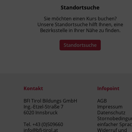
relevante Stakeholder gezielt
Standortsuche
einbinden.
Nachhaltigkeit glaubwürdig
Sie möchten einen Kurs buchen?
kommunizieren und Greenwashing
Unsere Standortsuche hilft Ihnen, eine
vermeiden.
Bezirksstelle in Ihrer Nähe zu finden.
Unternehmenskultur und Change
Management für Nachhaltigkeit
Standortsuche
gestalten.
nachhaltige Geschäftsmodelle wie
Kreislaufwirtschaft und Impact
Investing einordnen.
eine Change-Strategie entwickeln und
in einer Projektarbeit präsentieren.
Kontakt
Infopoint
BFI Tirol Bildungs GmbH
AGB
Ing.-Etzel-Straße 7
Impressum
Kursformat
6020 Innsbruck
Datenschutz
Präsenzunterricht
Stornobedingu
Tel.
+43 (0)509660
einfacher Spra
info@bfi-tirol.at
Widerruf und