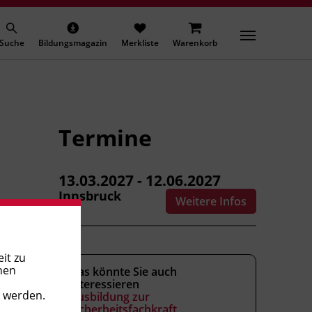
Suche
Bildungsmagazin
Merkliste
Warenkorb
Termine
13.03.2027 - 12.06.2027
Innsbruck
Weitere Infos
it zu
nen
Das könnte Sie auch
interessieren
t werden.
Ausbildung zur
Sicherheitsfachkraft