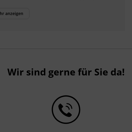
17024 erwerben. Für einige Module
benötigen Sie einen eigenen Laptop.
hr anzeigen
Förderhinweis
Das Land Tirol fördert bis zu maximal 30 %
der Kurskosten. Nähere Informationen
finden Sie unter
www.mein-update.at
Wir sind gerne für Sie da!