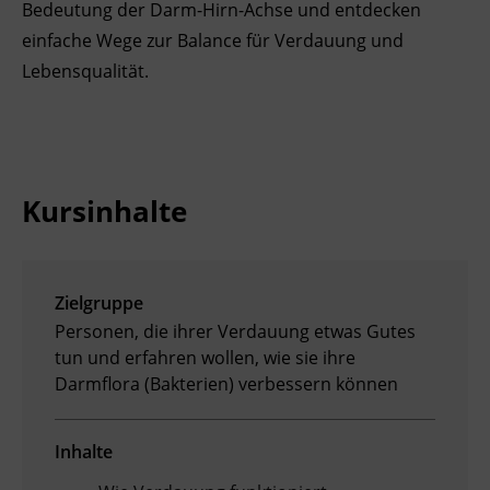
Bedeutung der Darm-Hirn-Achse und entdecken
Ingenieurzertifizierung
Deutsch und Integration
BFI Reutte
einfache Wege zur Balance für Verdauung und
Lebensqualität.
Akademisches Studienzentrum
BFI Schwaz
Digitales Lernen
Kursinhalte
Zielgruppe
Personen, die ihrer Verdauung etwas Gutes
tun und erfahren wollen, wie sie ihre
Darmflora (Bakterien) verbessern können
Inhalte