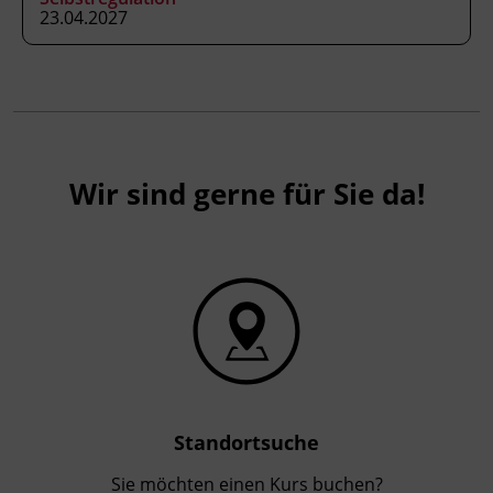
23.04.2027
Kursformat
Präsenzunterricht
Leitung
Wir sind gerne für Sie da!
Fachtrainer_in
Abschluss
Kursbesuchsbestätigung
Standortsuche
Sie möchten einen Kurs buchen?