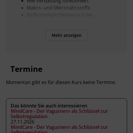
Wie Verdauung funktioniert
Makro- und Mikronährstoffe
Einflussmöglichkeiten auf des
Mikrobiom (Darmflora)
Stressmanagement
Mehr anzeigen
Darm - Hirnachse
Arten von Supplementen
Persönlicher Nutzen:
Termine
Voraussetzungen für einen gesunden
Darm
Erhöhte Immunabwehr durch ein
Momentan gibt es für diesen Kurs keine Termine.
starkes Mikriobiom
Klarerer Kopf und eine verbesserte
mentale Stärke
Das könnte Sie auch interessieren
wann sind Supplemente notwendig und
MindCare - Der Vagusnerv als Schlüssel zur
Selbstregulation
vor allem welche
27.11.2026
MindCare - Der Vagusnerv als Schlüssel zur
Selbstregulation