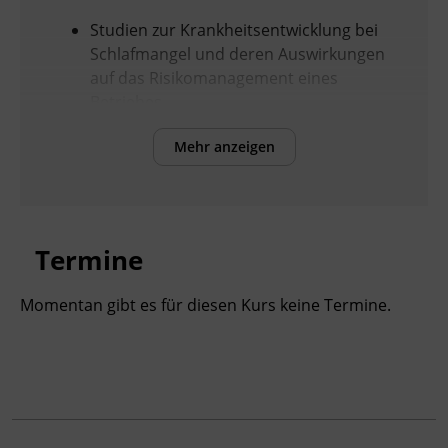
Studien zur Krankheitsentwicklung bei
Schlafmangel und deren Auswirkungen
auf das Risikomanagement eines
Betriebes
Optimale Tagesgestaltung, um positive
Mehr anzeigen
Auswirkungen auf den Schlaf zu
erreichen
Schlafforschung in Bezug auf
Schlafphasen und Schlafhygiene
Kompetenzentwicklung zum eigenen
Termine
Schlafverhalten
Momentan gibt es für diesen Kurs keine Termine.
Persönlicher Nutzen:
Voraussetzungen für gesunden Schlaf,
Schlafphasen
Dauerhafte Schlafstörungen und daraus
resultierende Probleme
Einflussfaktoren von Schlafhygiene und