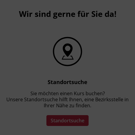
Schlafphasen selbst beeinflussen
Wir sind gerne für Sie da!
Nichtmedikamentöse Maßnahmen, um
Ihren Schlaf positiv zu steuern
Kursformat
Präsenzunterricht
Leitung
Fachtrainer_in
Standortsuche
Sie möchten einen Kurs buchen?
Abschluss
Unsere Standortsuche hilft Ihnen, eine Bezirksstelle in
Kursbesuchsbestätigung
Ihrer Nähe zu finden.
Standortsuche