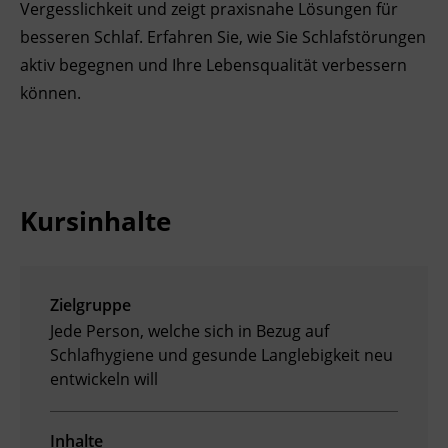
Vergesslichkeit und zeigt praxisnahe Lösungen für
Ingenieurzertifizierung
Deutsch und Integration
BFI Reutte
besseren Schlaf. Erfahren Sie, wie Sie Schlafstörungen
aktiv begegnen und Ihre Lebensqualität verbessern
Akademisches Studienzentrum
BFI Schwaz
können.
Digitales Lernen
Kursinhalte
Zielgruppe
Jede Person, welche sich in Bezug auf
Schlafhygiene und gesunde Langlebigkeit neu
entwickeln will
Inhalte