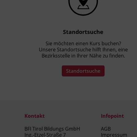
Körperbewusstsein gestärkt und dadurch
Stress reduziert werden:
Achtsamkeitstraining
Atemübungen
Standortsuche
Körperwahrnehmungsübungen wie
z.B. Bodyscan
Sie möchten einen Kurs buchen?
Unsere Standortsuche hilft Ihnen, eine
Persönlicher Nutzen:
Bezirksstelle in Ihrer Nähe zu finden.
Reduzieren von Stressreaktionen
Standortsuche
Sensibilisierung für Stress im
Privatleben und am Arbeitsplatz
Verbesserung des Umgangs mit
Belastungen
Förderung des Wohlbefindens
Prävention von Stressfolgeschäden
Kontakt
Infopoint
Erhaltung der Leistungsfähigkeit
BFI Tirol Bildungs GmbH
AGB
Ing.-Etzel-Straße 7
Impressum