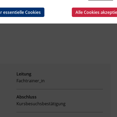
em Moment den inneren Frieden wiederherzustellen.
mit mehr Freude, Ruhe und Gelassenheit gelöst
r essentielle Cookies
Alle Cookies akzepti
Leitung
Fachtrainer_in
Abschluss
Kursbesuchsbestätigung