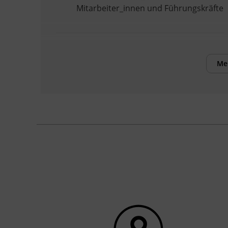
Mitarbeiter_innen und Führungskräfte
Inhalte
Körperbewusstsein bezieht sich auf das
Me
Bewusstsein und die Wahrnehmung des
eigenen Körpers. Es beinhaltet die
Fähigkeit, die Empfindungen und
Bedürfnisse des Körpers wahrzunehmen,
zu verstehen und darauf zu reagieren.
Menschen mit einem hohen Maß an
Körperbewusstsein können subtile
Empfindungen wie Spannung,
Entspannung, Schmerz und angenehme
Empfindungen erkennen und
interpretieren.
Durch folgende Techniken kann das