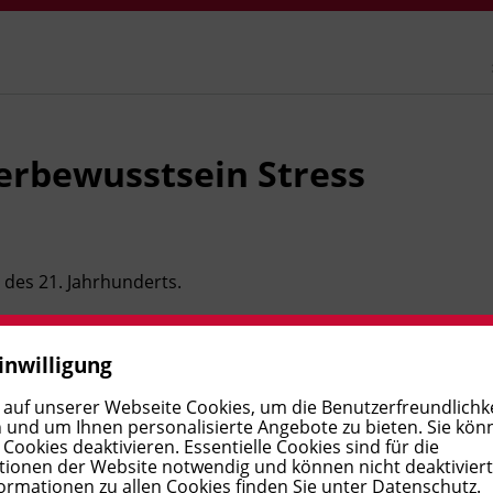
erbewusstsein Stress
 des 21. Jahrhunderts.
nn das erhebliche Auswirkungen auf unser Wohlbefinden
ur große, herausragende Ereignisse Stress verursachen
inwilligung
renden Situationen oder Probleme, die an unseren Nerven
 auf unserer Webseite Cookies, um die Benutzerfreundlichke
 und um Ihnen personalisierte Angebote zu bieten. Sie kön
ookies deaktivieren. Essentielle Cookies sind für die
ionen der Website notwendig und können nicht deaktivier
per sagen will, wie er mit Gedanken und Emotionen
ormationen zu allen Cookies finden Sie unter
Datenschutz
.